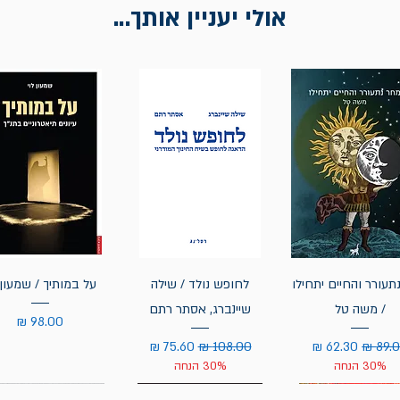
אולי יעניין אותך...
תעורר והחיים יתחילו
לחופש נולד / שילה
על במותיך / שמעון 
/ משה טל
שיינברג, אסתר רתם
מחיר
יר רגיל
מחיר מבצע
מחיר רגיל
מחיר מבצע
30% הנחה
30% הנחה