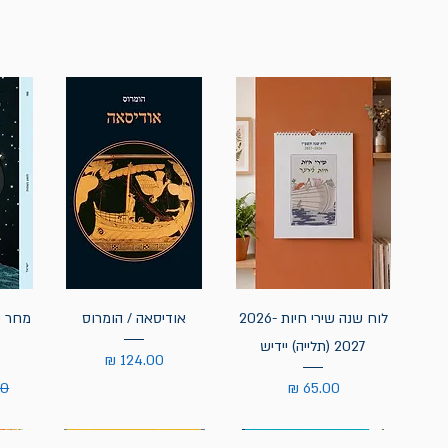
לוח שנה שירי חיות 2026-
אודיסאה / הומרוס
מחר נ
2027 (תלייה) יידיש
מחיר
מחיר
מח