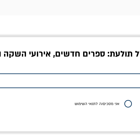
ל תולעת: ספרים חדשים, אירועי השקה ו
לדי המחר / ברטולט
שישה אויבים של חירות /
איך בעצם מלמדים עי
ברכט
ישעיה ברלין
/ עריכה: מירב שמי 
יר רגיל
מחיר מבצע
מחיר
מחיר
20% הנחה
אני מסכים/ה לתנאי השימוש