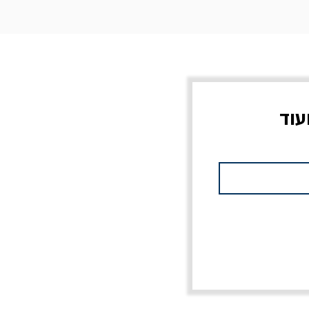
עוד
צוב?
יוליסס / ג'ימס ג'ויס
מלכוד 23 או כל שם
פרץ
מחורבן אחר / ורסנו
מחיר
מחיר רגיל
מחיר מבצע
20% הנחה