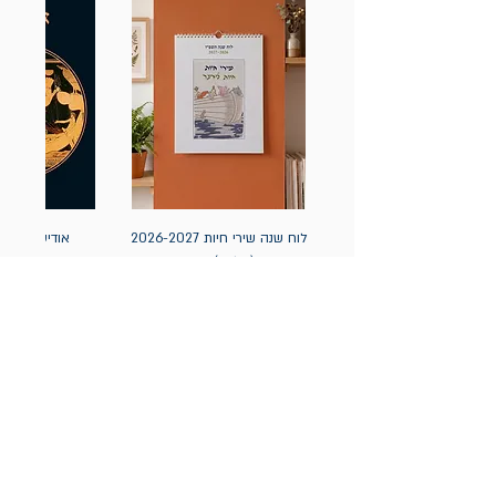
לוח שנה שירי חיות 2026-2027
אודיסאה / ה
(תלייה) יידיש
מחיר
מחיר
הניוזלטר של תולעת: ספרים