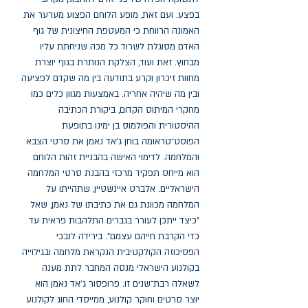
בפצע. ועם זאת, מופע הלוחם הפצוע מערער את 
האמונה הרווחת כי המעטפת החיצונית של גוף 
האדם מסוגלת לשרוד כל מכה שניחתת עליו 
מבחוץ. זאת ועוד, הצלקת הנותרת בגוף יוצרת 
מחוות זיכרון וקרע בתודעה בין מה שקדם לפציעה 
ובין מה שיהיה אחריה. באמצעות מגוון כלים כמו 
מחקרי המיתוס הקדום, ביקורת הכתיבה 
ההיסטורית והפולמוס בן ימינו בתופעת 
הפוסט־טראומה בוחן ג'אד נאמן את סרטי הצבא 
והמלחמה. לדימוי האישה בהבניית זהות הלוחם 
הוא מייחס תפקיד מרכזי בהבנת סרטי המלחמה 
הישראליים. אלברט איינשטיין, שתהייתו על 
המלחמה מכוונת גם את כתיבתו של נאמן, שאל 
"כיצד ייתכן לעורר בגברים התלהבות פראית עד 
כדי הקרבת חייהם עצמם". בירידה לנבכי 
הפסיכוזה הקולקטיבית הנקראת מלחמה ובגילוייה 
בקולנוע הישראלי מנסה המחבר לתת מענה 
לשאלה רבת־שנים זו. פרופסור ג'אד נאמן הוא 
יוצר סרטים וחוקר קולנוע, ממייסדי החוג לקולנוע 