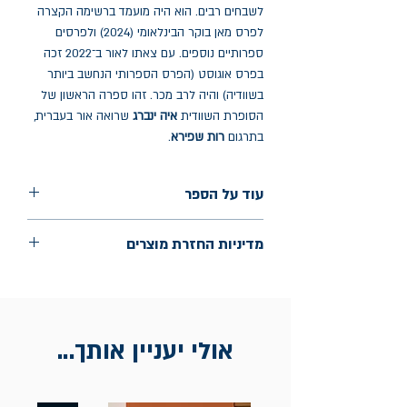
לשבחים רבים. הוא היה מועמד ברשימה הקצרה
לפרס מאן בוקר הבינלאומי (2024) ולפרסים
ספרותיים נוספים. עם צאתו לאור ב־2022 זכה
בפרס אוגוסט (הפרס הספרותי הנחשב ביותר
בשוודיה) והיה לרב מכר. זהו ספרה הראשון של
הסופרת השוודית
איה ינברג
שרואה אור בעברית,
בתרגום
רות שפירא
.
עוד על הספר
הוצאה: אחוזת בית
מדיניות החזרת מוצרים
שנת הוצאה: נובמבר 2025
עמודים: 127
החלפות יתאפשרו בתוך חודש מיום הקנייה
בכתובת מלכי ישראל 9, תל אביב. יש
להציג חשבונית / מייל אסמכתא בלבד.
אולי יעניין אותך...