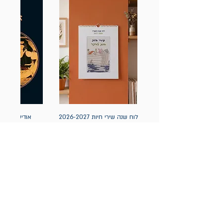
לוח שנה שירי חיות 2026-2027
אודיסאה / ה
(תלייה) יידיש
מחיר
מחיר