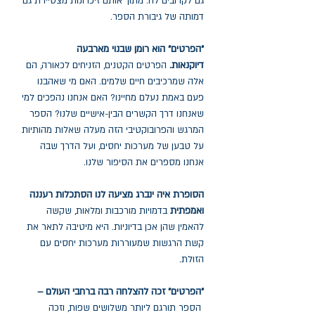
גם לקרובים לה. מתוך אותם זיכרונות מצטיירת גם
דמותה של גיבורת הספר.
"הפרטים" הוא רומן שבנוי מארבעה
דיוקנאות.
הפרטים הקטנים, הזניחים לכאורה, הם
אלה שמרכיבים חיים שלמים. האם מי שאהבנו
פעם באמת נעלם מחיינו? האם אנחנו נהפכים למי
שאנחנו דרך הקשרים הבין-אישיים שלנו? הספר
המרגש והפרובוקטיבי הזה מעלה שאלות מהותיות
על טבען של מערכות יחסים, ועל הדרך שבה
אנחנו מספרים את הסיפור שלנו.
הסופרת איה ינברג מציעה לנו הסתכלות רעננה
ואמפתית
בדמויות מורכבות ומלאות, שקשה
להאמין שהן אכן בדיוניות. היא מיטיבה לתאר את
קשת הרגשות שמעוררות מערכות יחסים עם
הזולת.
"הפרטים" זכה להצלחה רבה ברחבי העולם –
הספר תורגם ליותר משלושים שפות, וזכה