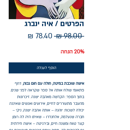
הפרטים / איה ינברג
מחיר
מחיר
 ‏98.00 ‏₪ 
רגיל
מבצע
20% הנחה
הוסף לעגלה
אישה שוכבת במיטה, חולה עם חום גבוה,
דחף
פתאומי שולח אותה אל ספר שקראה לפני שנים.
בתוך הספר: הקדשה מאהבה ישנה. זיכרונות
מהעבר מתעוררים לחיים, אירועים ואנשים שאיננה
יכולה לשכוח: יוהנה – אותה אהבה ישנה, ניקי –
חברה שנעלמה, אלחנדרו – שאיתו היה לה רומן
קצר טווח ומשנה חיים, ובירגיטה – אישה חידתית