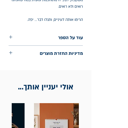
משקפת, לצפייה מתוחכמת ונועזת במה שאנחנו
רואים ולא רואים.
הרימו אותה לעיניים, ותגלו דבר... יפה.
עוד על הספר
הוצאה: התחנה
מדיניות החזרת מוצרים
שנת הוצאה: יוני 2025
עמודים: 280
החלפות יתאפשרו בתוך חודש מיום הקנייה
בכתובת מלכי ישראל 9, תל אביב. יש
להציג חשבונית / מייל אסמכתא בלבד.
אולי יעניין אותך...