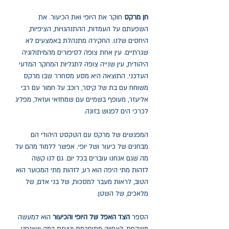
חן מרקס
חוקר את היופי ואת הכיעור. את
השפעתם על העמדות, ההתנהגויות, הציפיות,
היחסים שלנו. החקירה מתנהלת באמצעים לא
שגרתיים. עין אחת צופה לסיפורים מהמיתולוגיה
היהודית, עין שנייה צופה לתגליות המחקר המדעי
העדכני. התוצאה היא מסע מסחרר שבו מרקס
משוחח עם בת של קיסר, רוכב על חמור עם רבי
אליעזר, מעופף בשמיים עם שמחזאי ועזאל, מפליג
לכרכי הים לפגוש בזונה.
המפגשים של מרקס עם הטקסט היהודי הם
מבחנים של כיעור ושל יופי. אפשר ללמוד מהם על
מה שגם אנחנו עוברים בכל יום. גם לנו קשה
לזהות מתי היפה הוא רע, לזהות מתי המכוער הוא
הטוב, לראות מעבר למסכות, של בני אדם, של
מלאכים, של השטן.
הספר
הצד האפל של היופי והכיעור
הוא למעשה