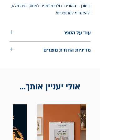
וכמובן – ההורים. כולם מוזמנים לצחוק בפה מלא,
ולהצטרף למתופפים!
עוד על הספר
הוצאה: אגם
מדיניות החזרת מוצרים
שנת הוצאה: נובמבר 2024
עמודים: 24
החלפות יתאפשרו בתוך חודש מיום הקנייה
בכתובת מלכי ישראל 9, תל אביב. יש
להציג חשבונית / מייל אסמכתא בלבד.
אולי יעניין אותך...