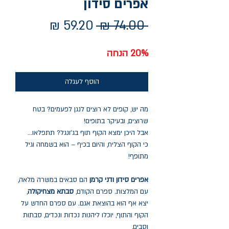
אפרים סידון
מחיר
מחיר
 ‏74.00 ‏₪ 
רגיל
מבצע
20% הנחה
הוסף לעגלה
מה יש, קופים לא רוצים לנגן לפעמים? בטח
שרוצים, ובעיקר בתופים!
אבל היכן ימצא הקוף תוף בג'ונגל? תתפלאו...
כי הקוף הצליח, והיום בכיף – הוא בשמחה וגיל
מתופף!
אפרים סידון ודני קרמן
הם סבאים במשרה מלאה,
עם המלצות. ספרם הקודם,
סבתא מצחיקולה
,
יצא אף הוא בהוצאת אגם. עם ספרם החדש על
הקוף והתוף, יוכלו ליהנות נכדות ונכדים, סבתות
וסבים,