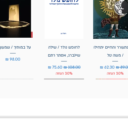
תעורר והחיים יתחילו
לחופש נולד / שילה
על במותיך / שמעון 
/ משה טל
שיינברג, אסתר רתם
מחיר
יר רגיל
מחיר מבצע
מחיר רגיל
מחיר מבצע
30% הנחה
30% הנחה