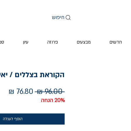
חיפוש
חדשים
מבצעים
פרוזה
עיון
ספ
הקוראת בצללים / יאי
מחיר
מחי
 ‏96.00 ‏₪ 
רגיל
מבצ
20% הנחה
הוסף לעגלה