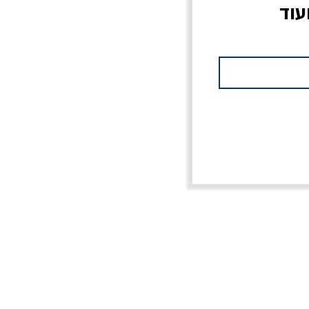
עוד
צוב?
יוליסס / ג'ימס ג'ויס
מלכוד 23 או כל שם
פרץ
מחורבן אחר / ורסנו
מחיר
מחיר רגיל
מחיר מבצע
20% הנחה