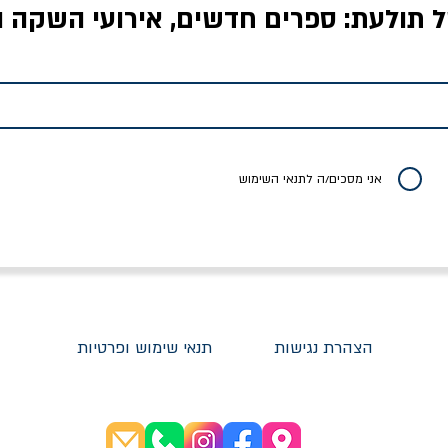
ל תולעת: ספרים חדשים, אירועי השקה ו
לדי המחר / ברטולט
שישה אויבים של חירות /
איך בעצם מלמדים עי
ברכט
ישעיה ברלין
/ עריכה: מירב שמי 
יר רגיל
מחיר מבצע
מחיר
מחיר
20% הנחה
אני מסכים/ה לתנאי השימוש
הצהרת נגישות
תנאי שימוש ופרטיות