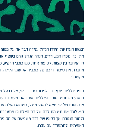
"בגאון העדן של הירדן הגדול עמדה הבריאה על מקומה
אולי כך יספרו המשוררים, הנהר הגדול זורם בשצף, אב
קו המחבר בין קצוות לסיפור אחד. כמו כוכבי הרקיע, כ
מחברת את סיפור דרכם של כוכביה אל שמי הלילה. וז
מקומם."
סופר צללים פורץ דרך לגיבור ספרו – לוי, צלם בעל 
המסע משתבש וסופר הצללים מאבד את מעמדו. בעודו
את זהותו של לוי ויוצא למסע משלו, כשהוא מעלה את 
הוא לוכד את תשומת לבה של בת הצלם וזו מתערבת
בזהות הגנובה, אך בסופו של דבר משפיעה על הסופר 
האמיתית ולהתמודד עם עברו.