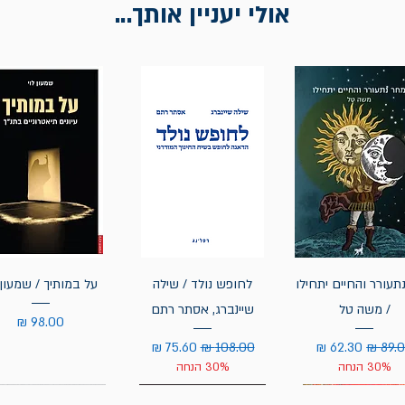
אולי יעניין אותך...
תעורר והחיים יתחילו
לחופש נולד / שילה
על במותיך / שמעון 
/ משה טל
שיינברג, אסתר רתם
מחיר
יר רגיל
מחיר מבצע
מחיר רגיל
מחיר מבצע
30% הנחה
30% הנחה