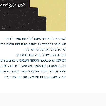
"קניתי את "המדריך לאושר" ב"צומת ספרים" בפינה
הוא מציע להסתכל על העולם כאילו זאת הפעם הרא
על לידה, על חיוך, על עץ, על ענן —
בינתיים לא נראה לי שזה עובד ברמת גן."
רמי לבני
מגיש בספרו
הקיטוּר השביעי
פזמונים־שירים 
וזיקנה, פנטזיות ואובססיות, פוליטיקה ודת, אוכל וש
החיים הגדולה. הספר מבקש להמשיך מסורת מפוארת 
יוכל למצוא בו בקלות תירוץ לקיטוּר טוב על החיים.