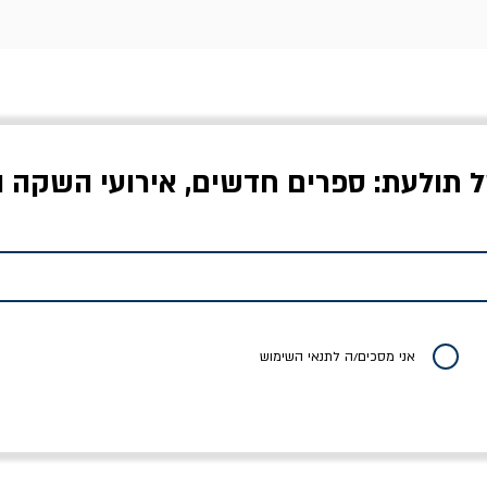
ל תולעת: ספרים חדשים, אירועי השקה ו
לדי המחר / ברטולט
שישה אויבים של חירות /
איך בעצם מלמדים עי
ברכט
ישעיה ברלין
/ עריכה: מירב שמי 
יר רגיל
מחיר מבצע
מחיר
מחיר
20% הנחה
אני מסכים/ה לתנאי השימוש