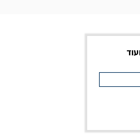
עוד
צוב?
יוליסס / ג'ימס ג'ויס
מלכוד 23 או כל שם
פרץ
מחורבן אחר / ורסנו
מחיר
מחיר רגיל
מחיר מבצע
20% הנחה