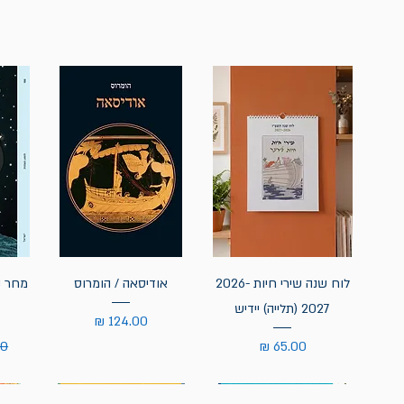
לוח שנה שירי חיות 2026-
אודיסאה / הומרוס
מחר נ
2027 (תלייה) יידיש
מחיר
מחיר
מח