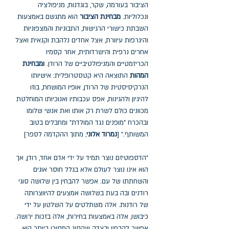
הציבור בעורמה, שקר, בוגדנות, מניפולציה
ונכלוליות.
מבחינת הציבור
הוא מתגשם באמצעות
השבתת כישורי הרגישות, התבוניות והמצפוניות
והיגרפות עיוורת, אצל אחדים נלהבת וקנאית ואצל
אחרים נרפית והישרדותית, אחר קסמיו
הכריזמטיים והמניפולטיביים של הרודן.
ומבחינת
המהות
התוצאה היא קטסטרופלית: אישיותו
הנרקיסיסטית של הרודן, אופיו המושחת, בוזו
להיגיון ולהגינות, אפס עכבותיו ואנוכיותו המוחלטת
מכוונים כולם לשרת רק אותו ואת אנשי שלומו
ובהכרח "מופנים נגד המולדת" ומחבלים בטוב
המשותף." [
נמרוד אלוני
, מתוך ההקדמה לספר]
"הדספוטיזם נוצר תמיד על ידי אדם אחד, רודן, אך
הוא אינו נוצר לעולם אלא בגלל חוסר אונים
והשחתתו של עם. אפשר להבחין בין שלושה סוגי
רודנים ובה בעת בשלושה אמצעים להיווצרותה
של רודנות. אלה משתלטים על השלטון על ידי
כיבושו, אלה באמצעות בחירות, אלה בזכות ירושה.
אפשר להבחין ובצדק שהסוג המסוכן ביותר הוא