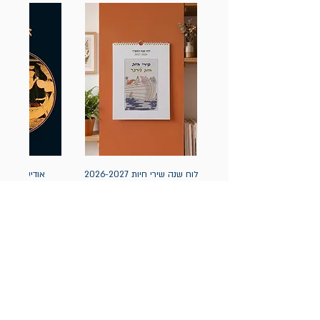
לוח שנה שירי חיות 2026-2027
אודיסאה / ה
(תלייה) יידיש
מחיר
מחיר