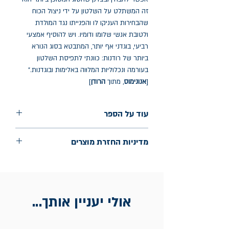
זה המשתלט על השלטון על ידי ניצול הכוח
שהבחירות העניקו לו והפנייתו נגד המולדת
ולטובת אנשי שלומו ודומיו. ויש להוסיף אמצעי
רביעי, בוגדני אף יותר, המתבטא בסוג הנורא
ביותר של רודנות: כוונתי לתפיסת השלטון
בעורמה ונכלוליות המלוּוה באלימות ובוגדנות."
[
אנונימוס
, מתוך
הרודן
]
עוד על הספר
הוצאה: נהר
מדיניות החזרת מוצרים
שנת הוצאה: 2024
עמודים: 94
החלפות יתאפשרו בתוך חודש מיום הקנייה
בכתובת מלכי ישראל 9, תל אביב. יש
להציג חשבונית / מייל אסמכתא בלבד.
אולי יעניין אותך...