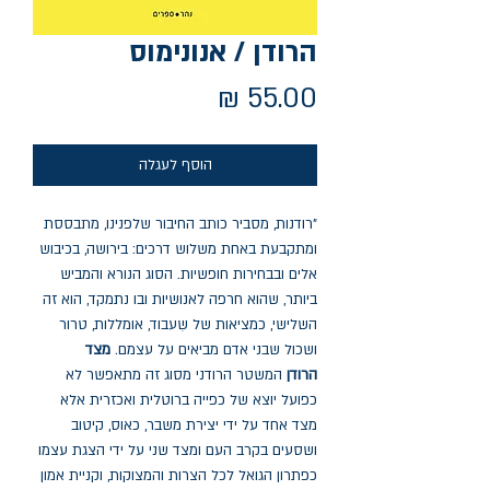
הרודן / אנונימוס
מחיר
הוסף לעגלה
"רודנות, מסביר כותב החיבור שלפנינו, מתבססת
ומתקבעת באחת משלוש דרכים: בירושה, בכיבוש
אלים ובבחירות חופשיות. הסוג הנורא והמביש
ביותר, שהוא חרפה לאנושיות ובו נתמקד, הוא זה
השלישי, כמציאות של שִעבוד, אומללות, טרור
ושכול שבני אדם מביאים על עצמם.
מצד
הרודן
המשטר הרודני מסוג זה מתאפשר לא
כפועל יוצא של כפייה ברוטלית ואכזרית אלא
מצד אחד על ידי יצירת משבר, כאוס, קיטוב
ושסעים בקרב העם ומצד שני על ידי הצגת עצמו
כפתרון הגואל לכל הצרות והמצוקות, וקניית אמון