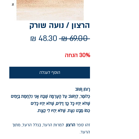
הרצון / נועה שורק
מחיר
מחיר
 ‏69.00 ‏₪ 
רגיל
מבצע
30% הנחה
הוסף לעגלה
רָצוֹן וָשׁוֹב
כְּלוֹמַר, לַחְשֹׁב עַל הָעָרְמָה שֶׁבָּהּ אֲנִי נִלְחֶמֶת בַּיָּמִים
שֶׁלֹּא יִהְיוּ כָּל כָּךְ דַּלִּים, שֶׁלֹּא יִהְיוּ כָּלִים
כְּמוֹ מַבָּט נִצָּת. שֶׁלֹּא יִהְיוּ לִי קְצָת.
זהו ספר
הרצון
. למרות הרעד, בגלל הרעד, מתוך
הרעד.