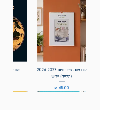
לוח שנה שירי חיות 2026-2027
אודיסאה / ה
(תלייה) יידיש
מחיר
מחיר
הניוזלטר של תולעת: ספרים