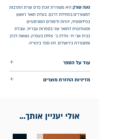
נועה שורק
היא משוררת זוכת פרס שרת התרבות
למשוררים בתחילת דרכם. בעלת תואר ראשון
בפילוסופיה, יהדות ולימודים הומניסטיים
וסטודנטית לתואר שני בספרות עברית. עובדת
בבית אבי חי. נולדה ב־ 1996 בעפרה, נשואה לנדב
ומתגוררת בירושלים. זהו ספר ביכוריה.
עוד על הספר
הוצאה: פרדס
מדיניות החזרת מוצרים
שנת הוצאה: יולי 2024
עמודים: 91
החלפות יתאפשרו בתוך חודש מיום הקנייה
בכתובת מלכי ישראל 9, תל אביב. יש להציג
חשבונית / מייל אסמכתא בלבד.
אולי יעניין אותך...