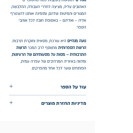
מנהיים
למסעות בעקבות כמה מהסופרים
האהובים עליה, מציצה לחדרי העבודה, ההלבשה,
המגורים והמיטות שלהם, ומזמינה אותנו להצטרף
אליה – ואליהם – באסופת חובה לכל אוהבי
הספר.
נועה מנהיים
היא עורכת, מסאית וחוקרת תרבות.
הרשת הספרותית
מתווסף לרב המכר
הרשת
התרבותית – מסות על מסעותיהם של הרעיונות
,
ומלווה באיוריה המרהיבים של עפרה עמית,
הפותחים שער לכל אחד מהפרקים.
עוד על הספר
הוצאה: גרף
מדיניות החזרת מוצרים
שנת הוצאה: ספטמבר 2024
החלפות יתאפשרו בתוך חודש מיום הקנייה
בכתובת מלכי ישראל 9, תל אביב. יש להציג
חשבונית / מייל אסמכתא בלבד.