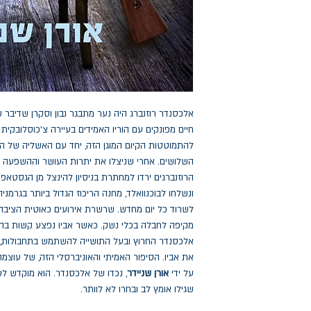
אלכסנדר רוזנברג היה נער מתבגר נבון וסקרן שדיבר שפו
חיים מפונקים עם הוריו האמידים בעיירה צ'כוסלובקית
להתמוטטות הקיום המוגן הזה, יחד עם האשליה של הי
השלושים. אחרי שניצלו את יתרות העושר וההשפעה 
הרוזנברגים ירדו למחתרת בניסיון להינצל מן הגסטאפו
ונשלחו לבוכנוואלד, מחנה הריכוז הגדול ביותר בגרמני
לשרוד כל יום מחדש. שרשרת אירועים כאוטית הציב
מקיפה לחבלה בכלי נשק. כאשר אביו נפצע קשות בהפצ
אלכסנדר החרוץ ובעל התושייה להשתמש בתחבולות, כי
את אביו. הסיפור האמיתי והאוניברסלי הזה, של עוצמה 
על ידי
אורן שניידר
, נכדו של אלכסנדר. הוא מוקדש לש
שגילו אומץ לב ובחרו לא לוותר.