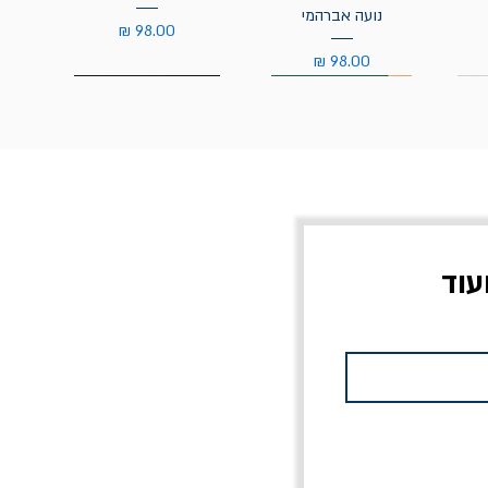
נועה אברהמי
מחיר
מחיר
עוד
צוב?
יוליסס / ג'ימס ג'ויס
מלכוד 23 או כל שם
פרץ
מחורבן אחר / ורסנו
מחיר
מחיר רגיל
מחיר מבצע
20% הנחה