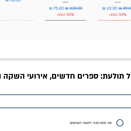
יר רגיל
מחיר מבצע
מחיר רגיל
מחיר מבצע
30% הנחה
30% הנחה
ל תולעת: ספרים חדשים, אירועי השקה ו
לדי המחר / ברטולט
שישה אויבים של חירות /
איך בעצם מלמדים עי
ברכט
ישעיה ברלין
/ עריכה: מירב שמי 
יר רגיל
מחיר מבצע
מחיר
מחיר
20% הנחה
אני מסכים/ה לתנאי השימוש