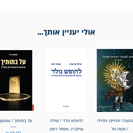
אולי יעניין אותך...
תעורר והחיים יתחילו
לחופש נולד / שילה
על במותיך / שמעון 
/ משה טל
שיינברג, אסתר רתם
מחיר