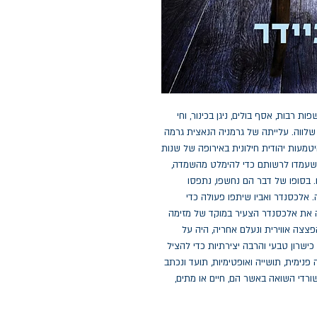
ת רבות, אסף בולים, ניגן בכינור, וחי
 שלווה. עלייתה של גרמניה הנאצית גרמה
טמעות יהודית חילונית באירופה של שנות
שעמדו לרשותם כדי להימלט מהשמדה,
. בסופו של דבר הם נחשפו, נתפסו
ה. אלכסנדר ואביו שיתפו פעולה כדי
ה את אלכסנדר הצעיר במוקד של מזימה
צה אווירית ונעלם אחריה, היה על
שרון טבעי והרבה יצירתיות כדי להציל
פנימית, תושייה ואופטימיות, תועד ונכתב
ורדי השואה באשר הם, חיים או מתים,