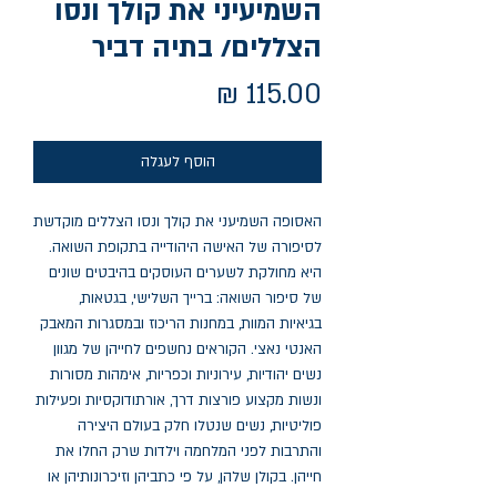
השמיעיני את קולך ונסו
הצללים/ בתיה דביר
מחיר
הוסף לעגלה
האסופה השמיעני את קולך ונסו הצללים מוקדשת 
לסיפורה של האישה היהודייה בתקופת השואה. 
היא מחולקת לשערים העוסקים בהיבטים שונים 
של סיפור השואה: ברייך השלישי, בגטאות, 
בגיאיות המוות, במחנות הריכוז ובמסגרות המאבק 
האנטי נאצי. הקוראים נחשפים לחייהן של מגוון 
נשים יהודיות, עירוניות וכפריות, אימהות מסורות 
ונשות מקצוע פורצות דרך, אורתודוקסיות ופעילות 
פוליטיות, נשים שנטלו חלק בעולם היצירה 
והתרבות לפני המלחמה וילדות שרק החלו את 
חייהן. בקולן שלהן, על פי כתביהן וזיכרונותיהן או 