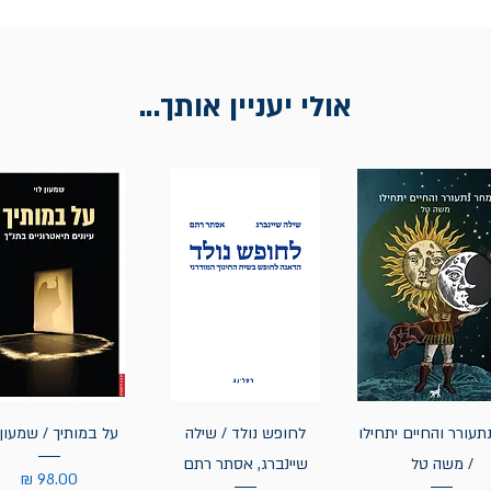
אולי יעניין אותך...
תעורר והחיים יתחילו
לחופש נולד / שילה
על במותיך / שמעון 
/ משה טל
שיינברג, אסתר רתם
מחיר