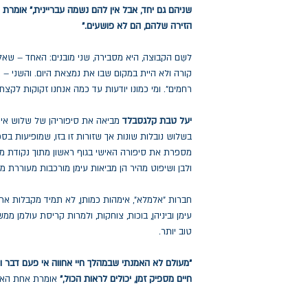
שניהם גם יחד, אבל אין להם נשמה עבריינית," אומרת
הזירה שלהם, הם לא פושעים."
לשֵם הקבוצה, היא מסבירה, שני מובנים: האחד – שא
קורה ולא היית במקום שבו את נמצאת היום. והשני – 
רחמים". ומי כמונו יודעות עד כמה אנחנו זקוקות לקצ
יעל טבת קלגסבלד
מביאה את סיפוריהן של שלוש אימ
בשלוש נובלות שונות אך שזורות זו בזו, שמופיעות בס
מספרת את סיפורה האישי בגוף ראשון מתוך נקודת מ
ולבן ושיפוט מהיר הן מביאות עימן מורכבות מעוררת 
חברות "אלמלא", אימהות כמותן, לא תמיד מקבלות את 
עימן וביניהן, בוכות, צוחקות, ולמרות קריסת עולמן ממ
טוב יותר.
"מעולם לא האמנתי שבמהלך חיי אחווה אי פעם דבר והי
חיים מספיק זמן, יכולים לראות הכול,"
אומרת אחת האימ