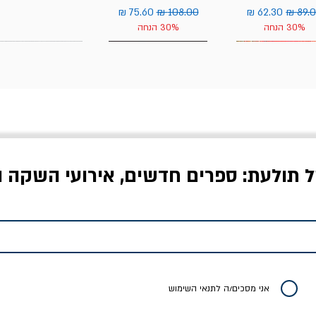
יר רגיל
מחיר מבצע
מחיר רגיל
מחיר מבצע
30% הנחה
30% הנחה
ל תולעת: ספרים חדשים, אירועי השקה ו
לדי המחר / ברטולט
שישה אויבים של חירות /
איך בעצם מלמדים עי
ברכט
ישעיה ברלין
/ עריכה: מירב שמי 
יר רגיל
מחיר מבצע
מחיר
מחיר
20% הנחה
אני מסכים/ה לתנאי השימוש