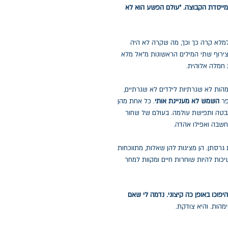
 מייסדת הקבוצה. "עולם הפשע הוא לא
למלא קרה כך וכך, מה שקרה לא היה
צירוף שתי המילים הראשונות מ"אל מלא
ת חמלה אלוהית.
הות לא שגרתיות לילדים לא שגרתיים,
פר
השמש לא מעניינת אותי
. כל אחת מהן
בטה ותפישת עולמה. בעולם של שחור
מחשבה ואפילו אהדה.
גרסתן. הן מציגות להן שאלות, מתווכחות
שיכות להיות שוחרות חיים ומקוות למחר
פוכו באופן כה קיצוני. נדמה לי שאם
הות. והיא צודקת.