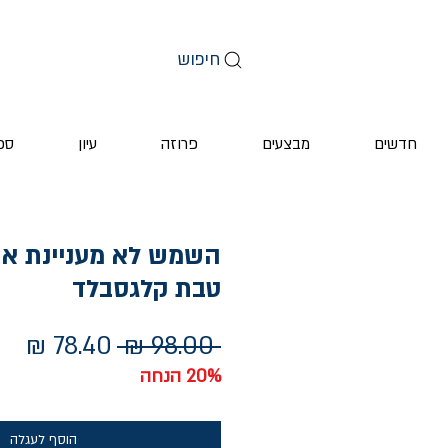
חיפוש
חדשים
מבצעים
פרוזה
עיון
ספ
השמש לא מעניינת אות
טבת קלגסבלד
מחיר
מחי
 ‏98.00 ‏₪ 
רגיל
מב
20% הנחה
הוסף לעגלה