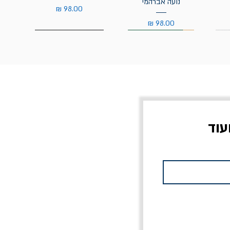
נועה אברהמי
מחיר
מחיר
עוד
צוב?
יוליסס / ג'ימס ג'ויס
מלכוד 23 או כל שם
פרץ
מחורבן אחר / ורסנו
מחיר
מחיר רגיל
מחיר מבצע
20% הנחה