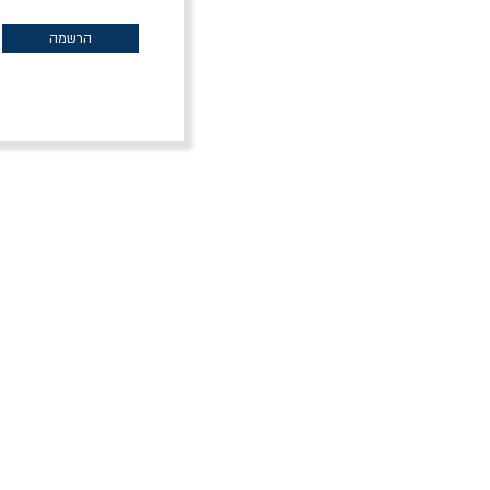
מחיר רגיל
מחיר מבצע
מח
30% הנחה
הרשמה