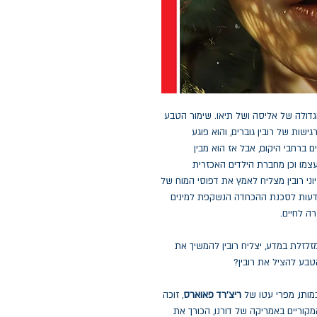
הגדולה של אליסה ושל תיאו. שימור הטבע
ות של רובין גוברים, והוא פוגע
 ברחבי היקום, אבל אז הוא מבין
צמו וכן מחברת הילדים האכזרית
ני רובין מצליח לאמץ את דפוסי המוח של
מודעות לסכנת ההכחדה הנשקפת למינים
רה לחיים.
זלזלת במדע, יצליח רובין להמשיך את
טבע להציל את רובין?
מותו, מפרי עטו של
ריצ'רד פאוארס
, זוכה
המבריקים והמקוריים באמריקה של דורנו, הכורך את