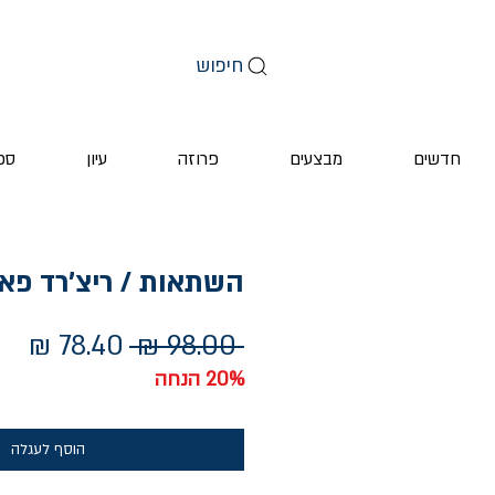
חיפוש
חדשים
מבצעים
פרוזה
עיון
ספ
השתאות / ריצ'רד פא
מחיר
מחי
 ‏98.00 ‏₪ 
רגיל
מב
20% הנחה
הוסף לעגלה