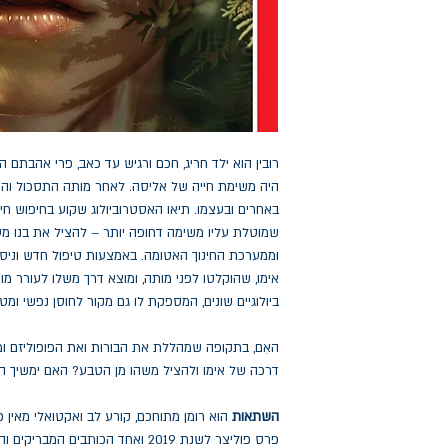
רובין הוא ילד חריג, חכם ורגיש עד כאב, פרי אהבתם 
היה משימת חייה של אליסה. לאחר מותה התסכול והרגיש
באחרים ובעצמו. תיאו האסטרוביולוג שקוע בחיפוש חיים
שמוטלת עליו משימה דחופה יותר – להציל את בנו מע
וממערכת החינוך האטומה. באמצעות טיפול חדש וניסיו
אימו, שהוקלטו לפני מותה, ומוצא דרך משלו לעורר 
ביולוגיים שונים, המספקת לו גם מקור לחוסן נפשי ומט
האִם, בתקופה שמהללת את הבורות ואת הפופוליזם ומ
דרכה של אימו ולהציל משהו מן הטבע? האם ימשיך ה
השתאות
הוא רומן מתוחכם, קורע לב ואקטואלי מאין כ
פרס פוליצר לשנת 2019 ואחד הכותבים 