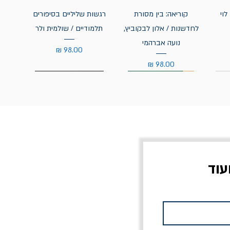
לוי
קוריאה: בין מסורת
רגשות שליליים בסיפורים
לחדשנות / אלון לבקוביץ,
תלמודיים / שולמית ולר
נועה אברהמי
מחיר
מחיר
עוד
צוב?
יוליסס / ג'ימס ג'ויס
מלכוד 23 או כל שם
פרץ
מחורבן אחר / ורסנו
מחיר