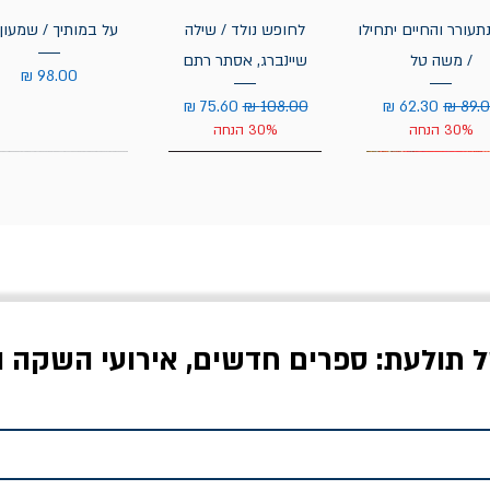
תעורר והחיים יתחילו
לחופש נולד / שילה
על במותיך / שמעון 
/ משה טל
שיינברג, אסתר רתם
מחיר
יר רגיל
מחיר מבצע
מחיר רגיל
מחיר מבצע
30% הנחה
30% הנחה
ל תולעת: ספרים חדשים, אירועי השקה ו
לדי המחר / ברטולט
שישה אויבים של חירות /
איך בעצם מלמדים עי
ברכט
ישעיה ברלין
/ עריכה: מירב שמי 