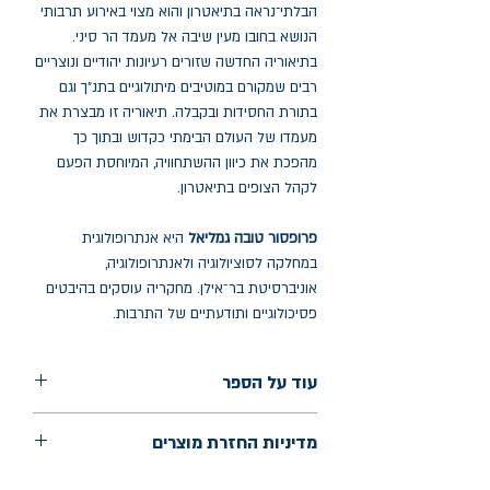
הבלתי־נראה בתיאטרון והוא מצוי באירוע תרבותי
הנושא בחובו מעין שיבה אל מעמד הר סיני.
בתיאוריה החדשה שזורים רעיונות יהודיים ונוצריים
רבים שמקורם במוטיבים מיתולוגיים בתנ"ך וגם
בתורת החסידות ובקבלה. תיאוריה זו מבצרת את
מעמדו של העולם הבימתי כקדוש ובתוך כך
מהפכת את כיוון ההשתחוויה, המיוחסת הפעם
לקהל הצופים בתיאטרון.
פרופסור טובה גמליאל
היא אנתרופולוגית
במחלקה לסוציולוגיה ולאנתרופולוגיה,
אוניברסיטת בר־אילן. מחקריה עוסקים בהיבטים
פסיכולוגיים ותודעתיים של התרבות.
עוד על הספר
הוצאה: כרמל
מדיניות החזרת מוצרים
שנת הוצאה: יולי 2023
עמודים: 320
החלפות יתאפשרו בתוך חודש מיום הקנייה