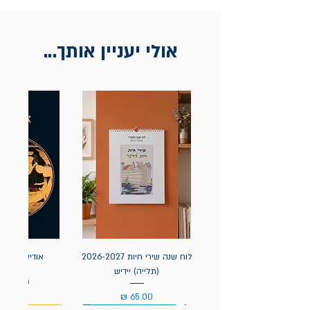
בכתובת מלכי ישראל 9, תל אביב. יש
להציג חשבונית / מייל אסמכתא בלבד.
אולי יעניין אותך...
לוח שנה שירי חיות 2026-2027
אודיסאה / ה
(תלייה) יידיש
מחיר
מחיר