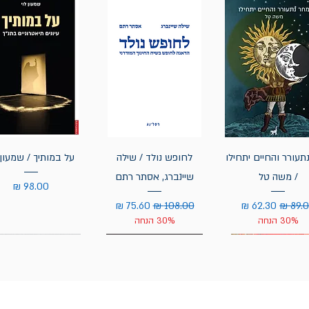
תעורר והחיים יתחילו
לחופש נולד / שילה
על במותיך / שמעון 
/ משה טל
שיינברג, אסתר רתם
מחיר
יר רגיל
מחיר מבצע
מחיר רגיל
מחיר מבצע
30% הנחה
30% הנחה