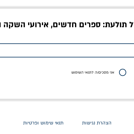
ל תולעת: ספרים חדשים, אירועי השקה ו
לדי המחר / ברטולט
שישה אויבים של חירות /
איך בעצם מלמדים עי
ברכט
ישעיה ברלין
/ עריכה: מירב שמי 
יר רגיל
מחיר מבצע
מחיר
מחיר
20% הנחה
אני מסכים/ה לתנאי השימוש
הצהרת נגישות
תנאי שימוש ופרטיות