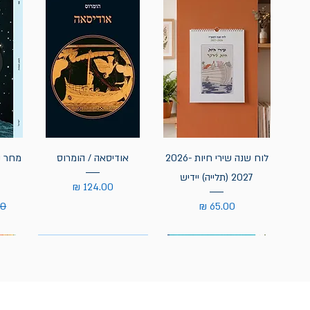
לוח שנה שירי חיות 2026-
אודיסאה / הומרוס
מחר נ
2027 (תלייה) יידיש
מחיר
מחיר
מח