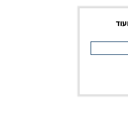
עוד
צוב?
יוליסס / ג'ימס ג'ויס
מלכוד 23 או כל שם
פרץ
מחורבן אחר / ורסנו
מחיר
מחיר רגיל
מחיר מבצע
20% הנחה