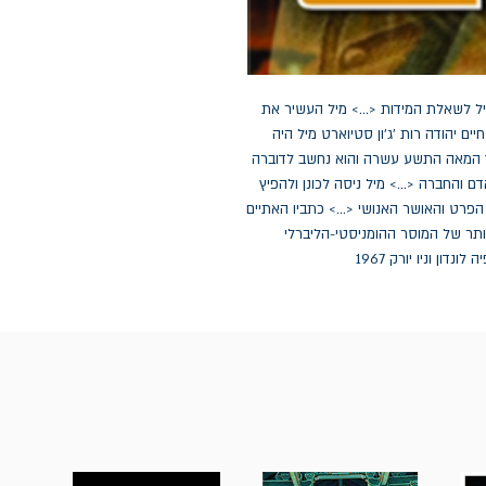
הספר הניתן כאן בתרגום עברי הוא היחידי שהקדיש מיל לשאלת המידות <...> מיל העשיר את 
תוכנה של שיטת בנתם וקירב אותה לאמיתות החיים.' חיים יהודה רות 'ג'ון סטיוארט מיל היה 
הפילוסוף המשפיע ביותר בעולם דובר האנגלית במשך המאה התשע עשרה והוא נחשב לדוברה 
המעמיק והיעיל ביותר של ההשקפה הליברלית על האדם והחברה <...> מיל ניסה לכונן ולהפיץ 
עמדה פילוסופית שתסייע לקידום הידע המדעי, חופש הפרט והאושר האנושי <...> כתביו האתיים 
(ובעיקר "התועלתיות") מכילים את הניסוח המשפיע ביותר של המוסר ההומניסטי-הליברלי 
ון וניו יורק 1967