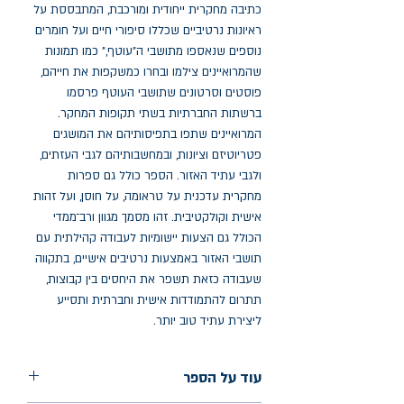
כתיבה מחקרית ייחודית ומורכבת, המתבססת על
ראיונות נרטיביים שכללו סיפורי חיים ועל חומרים
נוספים שנאספו מתושבי ה"עוטף," כמו תמונות
שהמרואיינים צילמו ובחרו כמשקפות את חייהם,
פוסטים וסרטונים שתושבי העוטף פרסמו
ברשתות החברתיות בשתי תקופות המחקר.
המרואיינים שתפו בתפיסותיהם את המושגים
פטריוטיזם וציונות, ובמחשבותיהם לגבי העזתים,
ולגבי עתיד האזור. הספר כולל גם ספרות
מחקרית עדכנית על טראומה, על חוסן, ועל זהות
אישית וקולקטיבית. זהו מסמך מגוון ורב־ממדי
הכולל גם הצעות יישומיות לעבודה קהילתית עם
תושבי האזור באמצעות נרטיבים אישיים, בתקווה
שעבודה כזאת תשפר את היחסים בין קבוצות,
תתרום להתמודדות אישית וחברתית ותסייע
ליצירת עתיד טוב יותר.
עוד על הספר