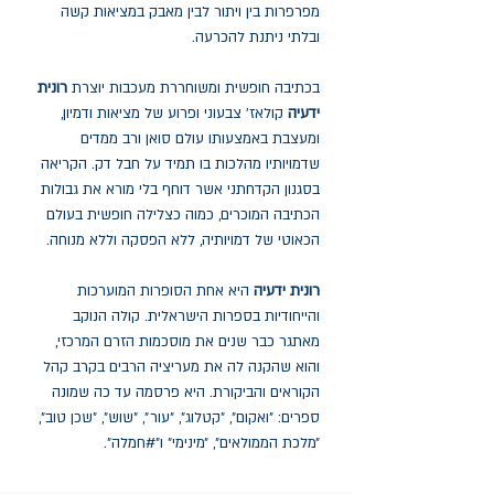
מפרפרות בין ויתור לבין מאבק במציאות קשה
ובלתי ניתנת להכרעה.
בכתיבה חופשית ומשוחררת מעכבות יוצרת
רונית
ידעיה
קולאז' צבעוני ופרוע של מציאות ודמיון,
ומעצבת באמצעותו עולם סואן ורב ממדים
שדמויותיו מהלכות בו תמיד על חבל דק. הקריאה
בסגנון הקדחתני אשר דוחף בלי מורא את גבולות
הכתיבה המוכרים, כמוה כצלילה חופשית בעולם
הכאוטי של דמויותיה, ללא הפסקה וללא מנוחה.
רונית ידעיה
היא אחת הסופרות המוערכות
והייחודיות בספרות הישראלית. קולה הנוקב
מאתגר כבר שנים את מוסכמות הזרם המרכזי,
והוא שהקנה לה את מעריציה הרבים בקרב קהל
הקוראים והביקורת. היא פרסמה עד כה שמונה
ספרים: ״ואקום״, ״קטלוג״, ״עור״, ״שוש״, ״שכן טוב״,
״מלכת הממולאים״, ״מינימי״ ו״#חמלה״.