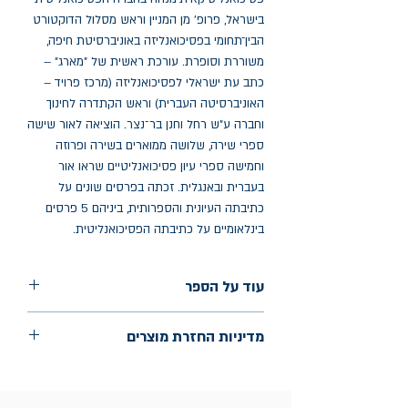
בישראל, פרופ' מן המניין וראש מסלול הדוקטורט
הבין־תחומי בפסיכואנליזה באוניברסיטת חיפה,
משוררת וסופרת. עורכת ראשית של "מארג" –
כתב עת ישראלי לפסיכואנליזה (מרכז פרויד –
האוניברסיטה העברית) וראש הקתדרה לחינוך
וחברה ע"ש רחל וחנן בר־נצר. הוציאה לאור שישה
ספרי שירה, שלושה ממוארים בשירה ופרוזה
וחמישה ספרי עיון פסיכואנליטיים שראו אור
בעברית ובאנגלית. זכתה בפרסים שונים על
כתיבתה העיונית והספרותית, ביניהם 5 פרסים
בינלאומיים על כתיבתה הפסיכואנליטית.
עוד על הספר
הוצאה: תרסט
מדיניות החזרת מוצרים
שנת הוצאה: יוני 2024
עמודים: 20
החלפות יתאפשרו בתוך חודש מיום הקנייה
בכתובת מלכי ישראל 9, תל אביב. יש להציג