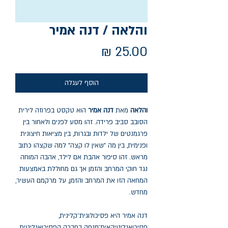
והלאה / דנה אמיר
מחיר
הוסף לעגלה
והלאה
מאת
דנה אמיר
הוא טקסט בפרוזה לירית
הסובב סביב פרידה. זהו מסע לפנים ולאחור בין
פרגמנטים של ילדות ובגרות, בין מציאות חיצונית
ופנימית, בין מה "שאין לו קצה" למה שקצהו כתוב
מראש. זהו סיפור אהבת אם לילד, אהבה המוחה
נגד חוקי המרחב והזמן אך גם מחוללת באמצעות
המחאה הזו את המרחב והזמן, על מרקמם העשיר,
מחדש.
דנה אמיר היא פסיכולוגית־קלינית,
פסיכואנליטיקאית־מנחה בחברה הפסיכואנליטית