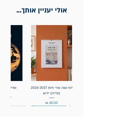
חשבונית / מייל אסמכתא בלבד.
אולי יעניין אותך...
לוח שנה שירי חיות 2026-2027
אודיסאה / ה
(תלייה) יידיש
מחיר
מחיר