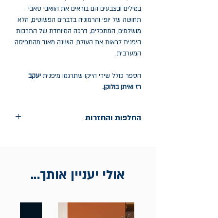
במילים ובצבעים הם בוראים את הוואבי סאבי -
תחושה של יופי והרמוניה בדברים הפשוטים, הלא
מושלמים, המתכלים; דרכה המיוחדת של התרבות
היפנית לראות את העולם, השונה מאוד מהתפיסה
המערבית.
הספר כולל שירי הייקו שתרגמו מיפנית
יעקב
רז
ואיתן בולוקן.
החלפות והחזרות
החלפות בתוך חודש ימים מיום הקניה בחנות
הדגל- כיכר רבין 9 ת"א
אין החזרות
אולי יעניין אותך...