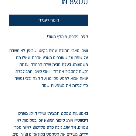
מחיר
הוסף לעגלה
ספר יפהפה, מומלץ מאוד!
וואבי סאבי, חתולה שחיה בקיוטו שביפן, לא חשבה
על שמה עד שאורחים מארץ אחרת שאלו מה
משמעותו. בעלת הבית שלה הִרהרה וענתה:
"קשה להסביר את זה". וואבי סאבי המבולבלת
יצאה אפוא למסע מקיוטו ועד קצה נבכי נפשה
כדי לגלות את משמעות שמה.
באמצעות טקסט תמציתי ושירי הייקו,
מארק
ריבשטיין
אורג סיפור המוצא יופי במקומות לא
צפויים.
אד יאנג
, זוכה
פרס קלדקוט
לאיור ספרי
ילדים, משלים את הטקסט בקולאז'ים וציורי מים.