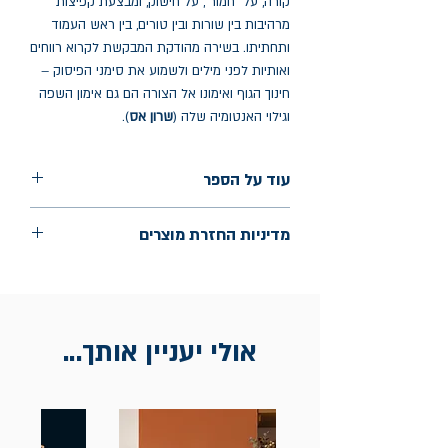
קורה, על "חמור", על חישוק, ומבצעת קפיצות
מרהיבות בין שורות ובין טורים, בין ראש העמוד
ותחתיתו. בשירה מהודקת המבקשת לקרוא רווחים
ואותיות לפני מילים ולשמוע את סימני הפיסוק –
חינוך הגוף ואימונו אל הצורה הם גם אימון השפה
וגילוי האנטומיה שלה (
שרון אס
).
עוד על הספר
הוצאה: פרדס
מדיניות החזרת מוצרים
שנת הוצאה: ינואר 2025
עמודים: 78
החלפות יתאפשרו בתוך חודש מיום הקנייה
בכתובת מלכי ישראל 9, תל אביב. יש
להציג חשבונית / מייל אסמכתא בלבד.
אולי יעניין אותך...