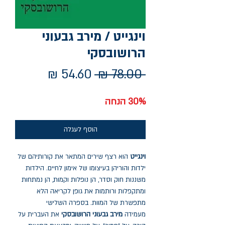
וינגייט / מירב גבעוני
הרושובסקי
מחיר
מחיר
 ‏78.00 ‏₪ 
רגיל
מבצע
30% הנחה
הוסף לעגלה
וינגייט
הוא רצף שירים המתאר את קורותיהם של
ילדות והוריהן בעיצומו של אימון לחיים. הילדות
משננות חוק וסדר, הן נופלות וקמות, הן נמתחות
ומתקפלות ורותמות את גופן לקריאה הלא
מתפשרת של המוות. בספרה השלישי
מעמידה
מירב גבעוני הרושובסקי
את העברית על