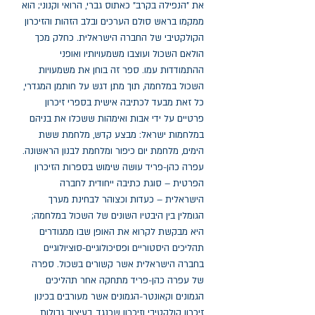
את "הנפילה בקרב" כאתוס גברי, הרואי וקנוני; הוא 
ממקמו בראש סולם הערכים ובלב הזהות והזיכרון 
הקולקטיבי של החברה הישראלית. כחלק מכך 
הולאם השכול ועוצבו משמעויותיו ואופני 
ההתמודדות עמו. ספר זה בוחן את משמעויות 
השכול במלחמה, תוך מתן דגש על חותמן המגדרי, 
כל זאת מבעד לכתיבה אישית בספרי זיכרון 
פרטיים על ידי אבות ואימהות ששכלו את בניהם 
במלחמות ישראל: מבצע קדש, מלחמת ששת 
הימים, מלחמת יום כיפור ומלחמת לבנון הראשונה. 
עפרה כהן-פריד עושה שימוש בספרות הזיכרון 
הפרטית – סוגת כתיבה ייחודית לחברה 
הישראלית – כעדות וכצוהר לבחינת מערך 
הגומלין בין היבטיו השונים של השכול במלחמה; 
היא מבקשת לקרוא את האופן שבו ממגודרים 
תהליכים היסטוריים ופסיכולוגיים-סוציולוגיים 
בחברה הישראלית אשר קשורים בשכול. ספרה 
של עפרה כהן-פריד מתחקה אחר תהליכים 
הגמונים וקאונטר-הגמונים אשר מעורבים בכינון 
זיכרון קולקטיבי וזיכרון שכנגד, בעיצוב גבולות 