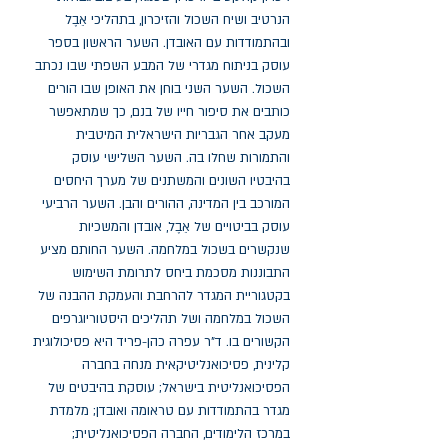
הנרטיב ושיח השכול והזיכרון, בתהליכי אֵבֶל 
ובהתמודדות עם האובדן. השער הראשון בספר 
עוסק בניתוח מגדרי של המבע השפתי שבו נכתב 
השכול. השער השני בוחן את האופן שבו הורים 
כותבים את סיפור חייו של בנם, כך שמתאפשר 
מעקב אחר הגבריות הישראלית המיטבית 
והתמורות שחלו בה. השער השלישי עוסק 
בהיבטיו השונים והמשתנים של מערך היחסים 
המורכב בין המדינה, ההורים והבן. השער הרביעי 
עוסק בביטויים של אֵבֶל, אובדן והמשכיות 
שנקשרים בשכול במלחמה. השער החותם מציע 
התבוננות מסכמת ביחס לתרומת השימוש 
בקטגוריית המגדר להרחבת והעמקת ההבנה של 
השכול במלחמה ושל תהליכים היסטוריוגרפים 
הקשורים בו. ד"ר עפרה כהן-פריד היא פסיכולוגית 
קלינית, פסיכואנליטיקאית מנחה בחברה 
הפסיכואנליטית בישראל; עוסקת בהיבטים של 
מגדר בהתמודדות עם טראומה ואובדן; מלמדת 
במרכז הלימודים, החברה הפסיכואנליטית; 