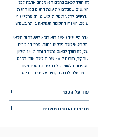
זה הולך לכאוב בחגים
הוא מכתב אהבה לכל
האנשים שמבלים את עונת החגים בקו החזית
ונדרשים לחלץ תינוקות וקישוטי חג מחללי גוף
שונים. האין זו התקופה הנפלאה ביותר בשנה?
אדם קיי, יליד 1980, הוא רופא לשעבר וקומיקאי
ותסריטאי זוכה פרסים בהווה. ספר הביכורים
שלו,
זה הולך לכאוב
, נמכר ביותר מ-1.5 מיליון
עותקים, תורגם ל-36 שפות וזיכה אותו בפרס
הספרות הלאומי של בריטניה. הספר מעובד
בימים אלה לדרמה קומית על ידי הבי-בי-סי.
עוד על הספר
הוצאה: הכורסא, מודן
מדיניות החזרת מוצרים
שנת הוצאה: מרץ 2020
עמודים: 167
החלפות יתאפשרו בתוך חודש מיום הקנייה
בכתובת מלכי ישראל 9, תל אביב. יש
להציג חשבונית / מייל אסמכתא בלבד.