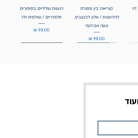
לוי
קוריאה: בין מסורת
רגשות שליליים בסיפורים
לחדשנות / אלון לבקוביץ,
תלמודיים / שולמית ולר
נועה אברהמי
מחיר
מחיר
עוד
צוב?
יוליסס / ג'ימס ג'ויס
מלכוד 23 או כל שם
פרץ
מחורבן אחר / ורסנו
מחיר