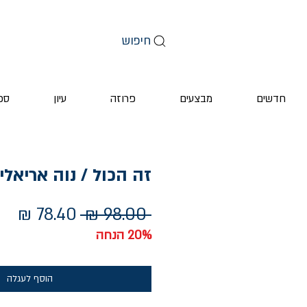
חיפוש
חדשים
מבצעים
פרוזה
עיון
ספ
זה הכול / נוה אריאלי
מחיר
מחי
 ‏98.00 ‏₪ 
רגיל
מב
20% הנחה
הוסף לעגלה