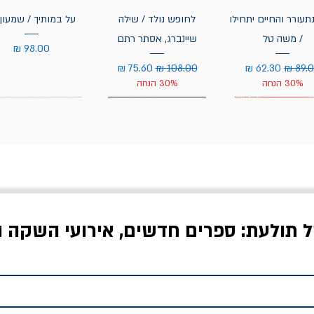
תעורר והחיים יתחילו
לחופש נולד / שילה
על במותיך / שמעון 
/ משה טל
שיינברג, אסתר רתם
מחיר
יר רגיל
מחיר מבצע
מחיר רגיל
מחיר מבצע
30% הנחה
30% הנחה
ל תולעת: ספרים חדשים, אירועי השקה ו
לדי המחר / ברטולט
שישה אויבים של חירות /
איך בעצם מלמדים עי
ברכט
ישעיה ברלין
/ עריכה: מירב שמי 