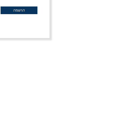
מחיר רגיל
מחיר מבצע
מח
30% הנחה
הרשמה