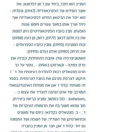
המניין. הוא חיבר, ביחד עם ז`אן לפלאנש, את
אוצר המילים של הפסיכואנליזה (1967), וב1970 -
הוא ייסד את הביטאון החדש לפסיכואנליזה ואף
ניהל וערך אותו במשך עשרים וחמש שנות
הופעתו. מבין כתביו הפסיכואנליטיים ניתן למנות
את בין חלום לכאב (1977), רחוק מן העין (1988)
וכוח המשיכה (1990), ומבין כתביו הספרותיים -
את הרחק (1980) ואדם נעלם (1995);
האוטוביוגרפיה שלו, אהבת ההתחלות, קיבלה את
פרס פמינה - וקארסקו ב1986 - , נוסף על כך
תרם פונטאליס רבות להחדרת רעיונותיו של ד``ו
ויניקוט לצרפת ותרגם את כתביו לצרפתית. בספר
זה משתזר קלוד ז`אנן את מסלולו האינטלקטואלי
המורכב של אדם הנהנה להגדיר את עצמו כ -
,GO - between כמתווך, ומציע קריאה ביצירתו,
תוך שהוא חושף בה את תרומותיו העיקריות של
ז`, - ב. פונטאליס כקלינאי, כיוזם של מושגים
וכתיאורטיקן של השלילי, של השפה ושל התמונה
גם יחד. קלוד ז`אנן, חבר מן המניין בתברה