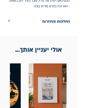
הפסיכואנליטית של פריז, עובד בעיר ליון; ב1986
- הוא זכה בפרם מוריס בובה.
החלפות והחזרות
החלפות בתוך חודש ימים מיום הקניה בחנות
הדגל- כיכר רבין 9 ת"א
אין החזרות
אולי יעניין אותך...