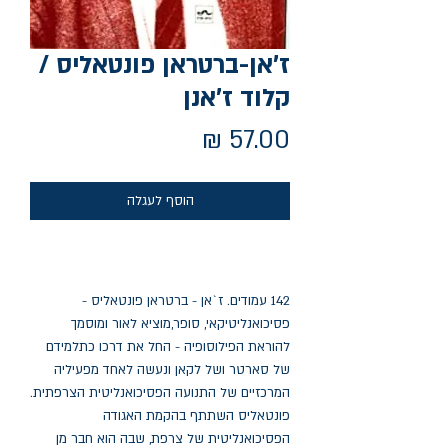
ז'אן-ברטראן פונטאליס /
קלוד ז'אנן
מחיר
הוסף לעגלה
142 עמודים. ז`אן - ברטראן פונטאליס -
פסיכואנליטיקאי, סופר,מוציא לאור ומוסמך
להוראת הפילוסופיה - החל את דרכו כתלמידם
של סארטר ושל לקאן ונעשה לאחד מפעיליה
המרכזיים של התנועה הפסיכואנליטית הצרפתית.
פונטאליס השתתף בהקמת האגודה
הפסיכואנליטית של צרפת, שבה הוא חבר מן