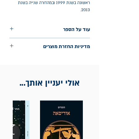
ראשונה בשנת 1999 ובמהדורה שנייה בשנת
2013.
עוד על הספר
הוצאה: פרדס
מדיניות החזרת מוצרים
שנת הוצאה: נובמבר 2023
עמודים: 388
החלפות יתאפשרו בתוך חודש מיום הקנייה
בכתובת מלכי ישראל 9, תל אביב. יש
להציג חשבונית / מייל אסמכתא בלבד.
אולי יעניין אותך...