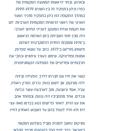
ובארגון. נבחר לראשות המועצה המקומית של
כפרו וכיהן בתפקיד זה בין השנים 1999-1979.
במהלך התקופה הזו כיהן בתפקיד מזכיר הוועד
הארצי של ראשי הרשויות המקומיות הערביות. יזם
את הקמת ועדת המעקב לענייני החינוך הערבי.
היה מבין יוזמי השביתה ביום האדמה הראשון
ב־1976 וממקימי החזית הדמוקרטית לשלום
ולשוויון (חד"ש) ב־1977. כתב על נושאי ספרות,
אמנות ופוליטיקה. שימש כעורך עיתונים וכתבי עת
תרבותיים ופוליטיים של המפלגה הקומוניסטית.
קשר את חייו עם חברתו לדרך, הפעילה נביהה
דלה מורקוס, אב לשש בנות: נרג'ס, נסרין, ראודה,
עביר, אמל וראבעה, וסב לארבעה-עשר נכדות
ונכדים. אחד מתחביביו היה גננות, ובמיוחד אהב
את עץ הזית. לאחר פרישתו נטע בכרמו מאה עצי
זית ולא חדל לטפל בהם עד השבוע האחרון לחייו.
מורקוס נחשב למנהיג מוביל בשלטון המקומי
בישראל. כפר יסיף הפך בהנהגתו מכפר חקלאי