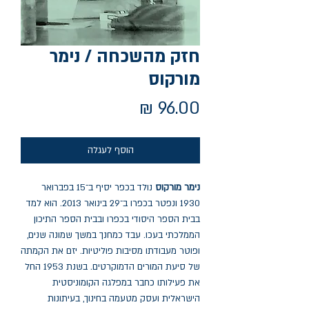
חזק מהשכחה / נימר
מורקוס
מחיר
הוסף לעגלה
נימר מורקוס
נולד בכפר יסיף ב־15 בפברואר
1930 ונפטר בכפרו ב־29 בינואר 2013. הוא למד
בבית הספר היסודי בכפרו ובבית הספר התיכון
הממלכתי בעכו. עבד כמחנך במשך שמונה שנים,
ופוטר מעבודתו מסיבות פוליטיות. יזם את הקמתה
של סיעת המורים הדמוקרטים. בשנת 1953 החל
את פעילותו כחבר במפלגה הקומוניסטית
הישראלית ועסק מטעמה בחינוך, בעיתונות