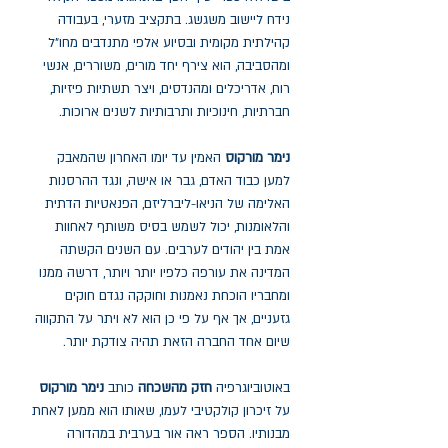
נידח ליישוב משגשג. בתקציב מזערי, בעבודה
קהילתית מקומית ובסיוע אלפי מתנדבים מחו"ל
ומהסביבה, הוא צירף יחד מורים, משוררים, אנשי
רוח, אדריכלים ומהנדסים, ויצר תשתיות פיזיות,
חברתיות, חינוכיות ותרבותיות לשנים ארוכות.
נימר מורקוס
האמין עד יומו האחרון שהמאבק
למען כבוד האדם, גבר או אישה, ונגד ההרסנות
האלימה של הניאו-ליברליזם, הפנאטיות הדתית
והלאומנות, יכול לשמש בסיס משותף לאחוות
אמת בין יהודים לערבים. עם השנים הקשתה
המדינה את עורפה כלפיו יותר ויותר, דרשה ממנו
ומחבריו הוכחת נאמנות וחוקקה נגדם חוקים
גזעניים, אך אף על פי כן הוא לא ויתר על התקווה
שיום אחד החברה הזאת תהיה צודקת יותר.
באוטוביוגרפיה
חזק מהשכחה
כותב
נימר מורקוס
על זיכרון קולקטיבי לעמו, שאותו הוא ממען לאחת
מבנותיו. הספר ראה אור בערבית במהדורה