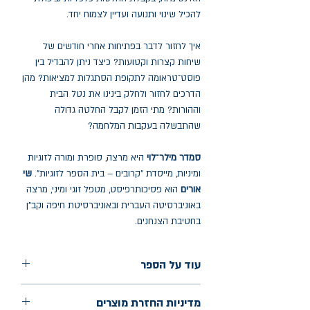
להכיל שינוי ותנועה ועדיין לצמוח יחד.
איך לחזור לדבר בפתיחות אחרי חודשים של
שיחות קצרות וקטועות? כיצד ניתן להבדיל בין
פוסט־טראומה לתקופת הסתגלות למציאות? מהן
הדרכים לחזור ולחלק בינינו את נטל הבית
וההורות? מתי הזמן לקבל החלטה גדולה
שהתבשלה בעקבות המלחמה?
סמדר מילר־לוי
היא מרצה, סופרת ומורה לזוגיות
ומיניות, מייסדת "קרובים – בית הספר לזוגיות".
שי
אורים
הוא פסיכותרפיסט, מטפל זוגי ומיני, מרצה
באוניברסיטה העברית ובאוניברסיטת חיפה וקב"ן
בחטיבת הצנחנים.
עוד על הספר
הוצאה: סלע מאיר
מדיניות החזרת מוצרים
שנת הוצאה: 2026