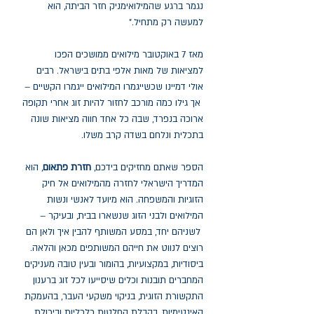
נגמר ברגע שהמילואימניק חזר הביתה, הוא
למעשה רק מתחיל."
מאז 7 באוקטובר מילואים ממושכים הפכו
למציאות של מאות אלפי בתים בישראל. רבים
אולי דמיינו שכשייגמרו המילואים ייגמרו הקשיים –
אך גילו כמה מורכב לחזור להיות זוג אחרי תקופה
ארוכה בנפרד, שבה כל אחד חווה מציאות שונה
בתכלית ונלחם בשדה קרב משלו.
הספר שאתם מחזיקים בידכם,
חזרת פתאום
, הוא
המדריך הישראלי לחזרה מהמילואים אל חיק
הזוגיות והמשפחה. הוא מיועד לאנשי ונשות
המילואים ולבני הזוג שנשארו בבית, ובעיקר –
לשניהם יחד, במסע המשותף להבין איך ולאן הם
רוצים לנווט את חייהם המשותפים מכאן והלאה.
ביסודיות, במקצועיות, בהומור ובעין טובה מעניקים
המחברים תובנות וכלים שיסייעו לכל זוג ברענון
התקשורת הזוגית, בניקוי משקעי העבר, בהעמקת
האינטימיות, בקבלת החלטות כלכליות וביכולת