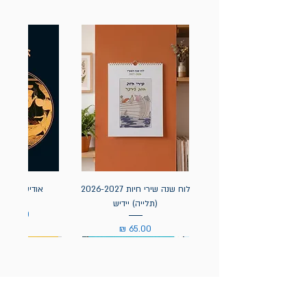
לוח שנה שירי חיות 2026-2027
אודיסאה / ה
(תלייה) יידיש
מחיר
מחיר