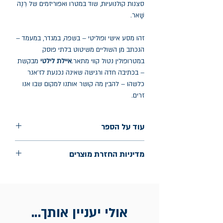
סצנות קולנועיות, שוד במטרו ואפוריזמים של רֵנֶה
שָׁאר.
זהו מסע אישי ופוליטי – בשפה, במגדר, במעמד –
הנכתב מן השוליים משיטוט בלתי פוסק
במטרופולין נטול קווי מתאר.
איילת לילטי
מבקשת
– בכתיבה חדה ורגישה שאינה נכנעת לז'אנר
כלשהו – להבין מה קושר אותנו למקום שבו אנו
זרים.
עוד על הספר
הוצאה: תשע נשמות
מדיניות החזרת מוצרים
שנת הוצאה: יוני 2025
החלפות יתאפשרו בתוך חודש מיום הקנייה
בכתובת מלכי ישראל 9, תל אביב. יש
להציג חשבונית / מייל אסמכתא בלבד.
אולי יעניין אותך...