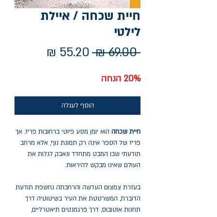
חיית שכחה / איילת
לילטי
מחיר
מחיר
 ‏69.00 ‏₪ 
רגיל
מבצע
20% הנחה
הוסף לעגלה
חיית שכחה
הוא יומן מסע פיוטי ברחובות פריז. אך
פריז של הספר אינה רק תמונת נוף, אלא מרחב
תודעתי שבו המבט מתחדד ונאבק לגלות את
העולם שאינו מבקש להיראות.
בעזרת צמצום העדשה והרחבתה נחשפת תודעת
הדוברת, המשרטטת את העיר בשיטוטיה דרך
תחנות אוטובוס, דרך פרגמנטים תיאטרליים,