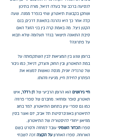
לנסיעה ברכב של בעלה דניאל, מורה בתיכון
ושחקן בקבוצת תיאטרון, שחי בנפרד ממנה. שעה
קלה אחר כך היא נהרגה בתאונת דרכים, בנם
הקטן ניצל. מה באמת קרה בין בני הזוג? האם
סיבת התאונה תישאר בגדר תעלומה שלא תבוא
על פתרונה?
ברומן שנע בין המציאות לבין השתקפותה על
במת התאטרון, ובין החוק והצדק, דניאל, כמו גיבור
של טרגדיה יוונית, מנסה נואשות למצוא את
הפתרון לחידת חייו, מניעיו וזהותו.
חיי גירושים
הוא הרומן הרביעי של
דן רדלר,
איש
תאטרון, סופר ומחזאי. מחברם של ספרי פרוזה
כמו גם ספרי עיון בתחום התיאטרון. למד בחוג
לתיאטרון באוניברסיטת תל אביב, יזם ואצר בסין
מוזיאון ייחודי להיסטוריה של התיאטרון..
ספרו
הכדור השמיני
עובד למחזה ולסרט בשם
הארוחה. ספרו האחרון
על הקצה
זכה לשבחי