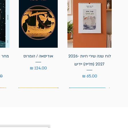
לוח שנה שירי חיות 2026-
אודיסאה / הומרוס
מחר נ
2027 (תלייה) יידיש
מחיר
מחיר
מח