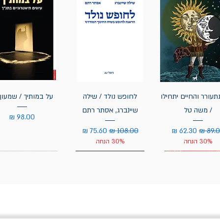
תעורר והחיים יתחילו
לחופש נולד / שילה
על במותיך / שמעון 
/ משה טל
שיינברג, אסתר רתם
מחיר
יר רגיל
מחיר מבצע
מחיר רגיל
מחיר מבצע
30% הנחה
30% הנחה