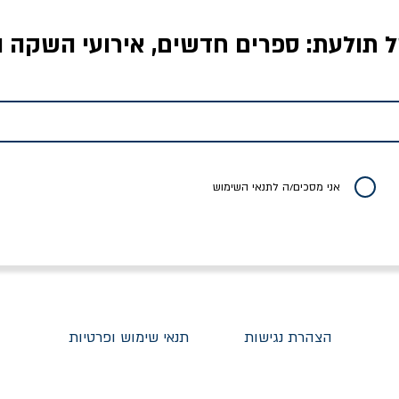
ל תולעת: ספרים חדשים, אירועי השקה ו
לדי המחר / ברטולט
שישה אויבים של חירות /
איך בעצם מלמדים עי
ברכט
ישעיה ברלין
/ עריכה: מירב שמי 
יר רגיל
מחיר מבצע
מחיר
מחיר
20% הנחה
אני מסכים/ה לתנאי השימוש
הצהרת נגישות
תנאי שימוש ופרטיות