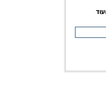
עוד
צוב?
יוליסס / ג'ימס ג'ויס
מלכוד 23 או כל שם
פרץ
מחורבן אחר / ורסנו
מחיר
מחיר רגיל
מחיר מבצע
20% הנחה