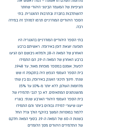
מלחמת העולם הראשונה – נטה לאשש את
הציפיות של המעמד הבינוני היהודי שחתר
להשתלבות בחברה ובתרבות ההונגרית. בתי
הספר היהודיים המודרניים תרמו למהלך זה במידה
רבה.
בתי הספר היהודיים המודרניים בהונגריה היו
תופעה יוצאת דופן באירופה. ראשיתם ברבע
האחרון של המאה ה-18, ולמלוא גיבושם הם הגיעו
ברבע האחרון של המאה ה-19; הם התמידו
לפעול, אומנם במספר מופחת מאוד, עד 1948.
בית הספר העממי הנפוץ היה בתקופה זו שש
שנתי. חינוך תיכוני הוענק באירופה, גם בין שתי
מלחמות העולם, ללא יותר מ-10% עד 15%
מהשנתונים המתאימים. לא כך לגבי תלמידיו של
בית הספר העממי היהודי הארבע שנתי. בוגריו
ייצגו שיעורי למידה גבוהים ביותר והם התמידו
ללמוד במוסדות המשך בהיקף הולך וגדל החל
בשנות ה-60 של המאה ה-19. בסוף המאה חלקם
של התלמידים היהודים מסך הלומדים