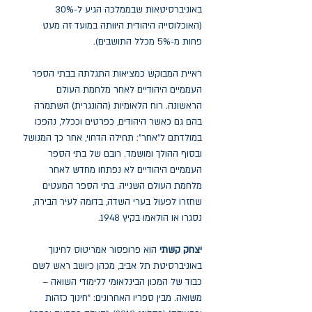
באוניברסיטאות שבממלכה הגיע ל-30%
(האוכלוסייה היהודית היוותה במועד זה מעט
פחות מ-5% מכלל התושבים).
ראיית המבוקש כמציאות התגלתה בבתי הספר
העממיים היהודיים לאחר מלחמת העולם
הראשונה. רוח הלאומיות (ההונגרית) השתמרה
בהם גם כאשר היהודים, כפרטים וככלל, נהפכו
במולדתם ל"אחר": תחילה הדחוי, אחר כך המנושל
ובסוף ההולך ומושמד. רובם של בתי הספר
העממיים היהודיים לא נפתחו מחדש לאחר
מלחמת העולם השנייה. בתי הספר המעטים
שחזרו לפעול בערי השדה, בדומה לעיר הבירה,
נסגרו או הולאמו בקיץ 1948.
יצחק קשתי
הוא פרופסור אמריטוס לחינוך
באוניברסיטת תל אביב, מכהן כיושב ראש לשם
כבוד של המכון הבינלאומי ללימודי השואה –
משואה. מבין ספריו האחרונים: "חינוך כזהות