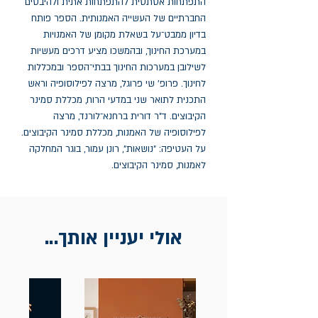
התפתחות אסתטית להתפתחות אתית ולהיבטים 
החברתיים של העשייה האמנותית. הספר פותח 
בדיון ממבט־על בשאלת מקומן של האמנויות 
במערכת החינוך, ובהמשכו מציע דרכים מעשיות 
לשילובן במערכות החינוך בבתי־הספר ובמכללות 
לחינוך. פרופ' שי פרוגל, מרצה לפילוסופיה וראש 
התכנית לתואר שני במדעי הרוח, מכללת סמינר 
הקיבוצים. ד"ר דורית ברחנא־לורנד, מרצה 
לפילוסופיה של האמנות, מכללת סמינר הקיבוצים. 
על העטיפה: ״נושאות״, רונן עמור, בוגר המחלקה 
לאמנות, סמינר הקיבוצים.
אולי יעניין אותך...