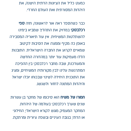
כמעט כליל את הציונות הדתית הישנה, את
היהדות המסורתית ואת העולם החרדי.
כבר כשהספר ראה אור לראשונה, חזה
ספי
רכלבסקי
במדויק את התהליך שמביא בימינו
להשתלטות המשיחית. אין עוד תיאוריה המסבירה
באופן כה מקיף וממצה את הסיבות לקיטוב
שמאיים לקרוע את החברה הישראלית. התובנות
הללו מעמיקות עוד יותר במהדורה החדשה
והמעודכנת, שבה מחבר רכלבסקי בין ההפיכה
המתרגשת עלינו לבין מקורותיה המשיחיים, ומציג
את התוכנית היחידה לשינוי שבכוחו יוכלו ישראל
והיהדות המתונה לחזור ולשגשג.
חמורו של משיח
הוא סיכומו של מחקר בן עשרות
שנים שערך רכלבסקי בעולמה של היהדות.
המחקר המעמיק מוגש לקורא הישראלי, החילוני
או הדתי, בגובה העיניים ובשפה ציורית ומרתקת.