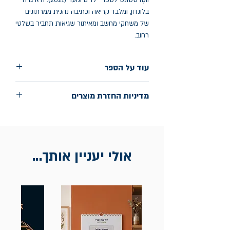
ווֹטֶרסטוֹנס לספרי ילדים ונוער (2021). היא גרה
בלונדון, ומלבד קריאה וכתיבה נהנית ממרתונים
של משחקי מחשב ומאיתור שגיאות תחביר בשלטי
רחוב.
עוד על הספר
הוצאה: כנרת זמורה דביר
מדיניות החזרת מוצרים
שנת הוצאה: מאי 2026
עמודים: 352
החלפות יתאפשרו בתוך חודש מיום הקנייה
בכתובת מלכי ישראל 9, תל אביב. יש
להציג חשבונית / מייל אסמכתא בלבד.
אולי יעניין אותך...