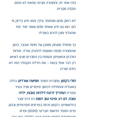
בזה אחר זה, והחבורה מבינה שזאת לא סתם
תקלה מקרית.
לא רחוק מהם מסתתר צלף, והוא יודע בדיוק מי
הם. הוא גם יודע שאחד מהם שומר סוד. סוד
שהצלף מוכן להרוג בשבילו.
כך מתחיל משחק מסוכן של חתול ועכבר, בזמן
שהחבורה מנסה נואשות להזעיק עזרה. סודות
הולכים ונחשפים, והמתח בין החברים מגיע לשיאו.
רק דבר אחד בטוח – את הלילה הקטלני הזה לא
כולם ישרדו.
הולי ג'קסון
, מחברת הספר
חמישה שורדים
,
גדלה
באנגליה והתחילה לכתוב סיפורים מגיל צעיר.
ספריה
המדריך לרצח לילדות טובות
,
ילדה
טובה
,
דם רע
ו
סיכוי טוב למות
היו לרבי־מכר
בינלאומיים. ג'קסון זכתה בפרסים ספרותיים ובהם,
פרס הספר הלאומי הבריטי (2020) ופרס