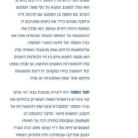
אשתו הטרייה מרסלין למסע ירח דבש בתוניס,
הוא נופל למשכב ונמצא על סף מוות. המפגש
הקרוב עם המוות וכן המפגש עם תרבות זרה
ורחוקה משנים כליל את גישתו ומעניקים לו
תשוקה גדולה לחיים עצמם. הוא מגלה את
ההתענגות על המוחשי והגופני שבעולם וזונח את
כבלי המוסר של חינוכו הנוצרי המחמיר,
שלתחושתו הרחיקו אותו מהעצמי האמיתי שלו.
הוא מקווה למצוא איזון בין חיי הלמדנות הישנים
שלו להתעוררות החושים החדשה, אך מגלה שאינו
יכול להמשיך בחייו כמקודם: לרדיפת התענוגות
וחיפוש אחר אמת ואותנטיות יש מחיר.
חסר המוסר
היה ליצירה מכוננת עבור דור שלם
של צעירים בראשית המאה העשרים, בדחייתו את
ערכי המוסר המקובלים ובקריאתו להתעוררות אל
הטבע, החושים והיצר. מדובר בטקסט רב
משמעות, שמבוסס במידה רבה על חוויותיו
האוטוביוגרפיות של ז'יד עצמו: מסע הרה הגורל
לצפון אפריקה שבמהלכו חלה והחלים, נישואיו