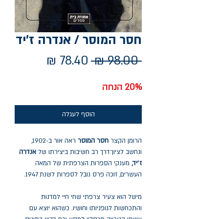
חסר המוסר / אנדרה ז'יד
מחיר
מחיר
 ‏98.00 ‏₪ 
רגיל
מבצע
20% הנחה
הוסף לעגלה
הרומן הקצר
חסר המוסר
ראה אור ב-1902,
ונחשב לציון־דרך רב חשיבות ביצירתו של
אנדרה
ז׳יד,
מענקי הספרות הצרפתית של המאה
העשרים, זוכה פרס נובל לספרות לשנת 1947.
מישל הוא צעיר צרפתי שחי חיי למדנות
והתכחשות לגופניותו וחושיו. כשהוא יוצא עם