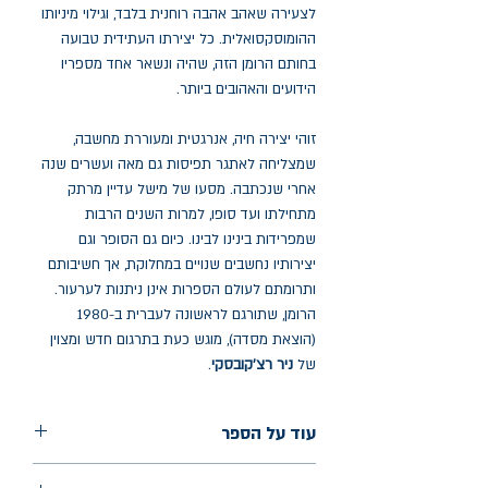
לצעירה שאהב אהבה רוחנית בלבד, וגילוי מיניותו
ההומוסקסואלית. כל יצירתו העתידית טבועה
בחותם הרומן הזה, שהיה ונשאר אחד מספריו
הידועים והאהובים ביותר.
זוהי יצירה חיה, אנרגטית ומעוררת מחשבה,
שמצליחה לאתגר תפיסות גם מאה ועשרים שנה
אחרי שנכתבה. מסעו של מישל עדיין מרתק
מתחילתו ועד סופו, למרות השנים הרבות
שמפרידות בינינו לבינו. כיום גם הסופר וגם
יצירותיו נחשבים שנויים במחלוקת, אך חשיבותם
ותרומתם לעולם הספרות אינן ניתנות לערעור.
הרומן, שתורגם לראשונה לעברית ב-1980
(הוצאת מסדה), מוגש כעת בתרגום חדש ומצוין
של
ניר רצ'קובסקי
.
עוד על הספר
הוצאה: אחוזת בית