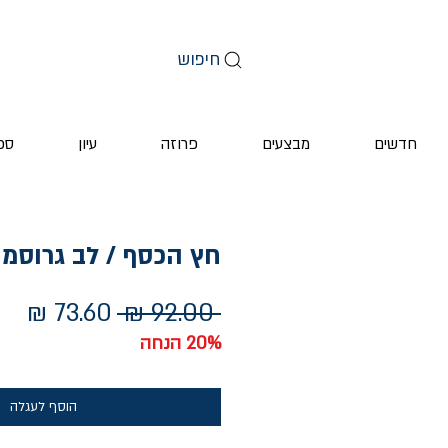
חיפוש
חדשים
מבצעים
פרוזה
עיון
ספ
חץ הכסף / לב גרוסמן
מחיר
מחי
 ‏92.00 ‏₪ 
רגיל
מב
20% הנחה
הוסף לעגלה