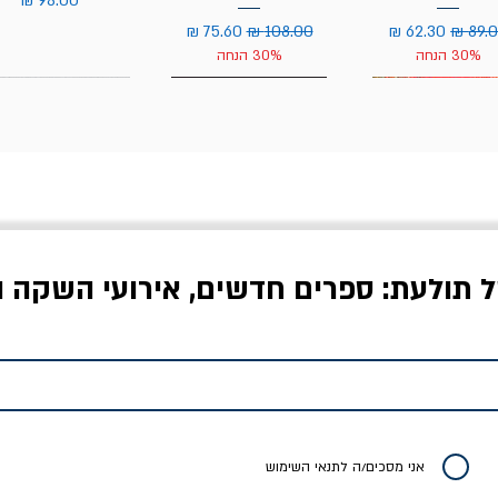
יר רגיל
מחיר מבצע
מחיר רגיל
מחיר מבצע
30% הנחה
30% הנחה
ל תולעת: ספרים חדשים, אירועי השקה ו
לדי המחר / ברטולט
שישה אויבים של חירות /
איך בעצם מלמדים עי
ברכט
ישעיה ברלין
/ עריכה: מירב שמי 
יר רגיל
מחיר מבצע
מחיר
מחיר
20% הנחה
אני מסכים/ה לתנאי השימוש