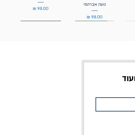
נועה אברהמי
מחיר
מחיר
עוד
צוב?
יוליסס / ג'ימס ג'ויס
מלכוד 23 או כל שם
פרץ
מחורבן אחר / ורסנו
מחיר
מחיר רגיל
מחיר מבצע
20% הנחה