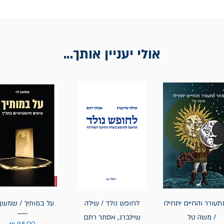
אולי יעניין אותך...
תעורר והחיים יתחילו
לחופש נולד / שילה
על במותיך / שמעון 
/ משה טל
שיינברג, אסתר רתם
מחיר