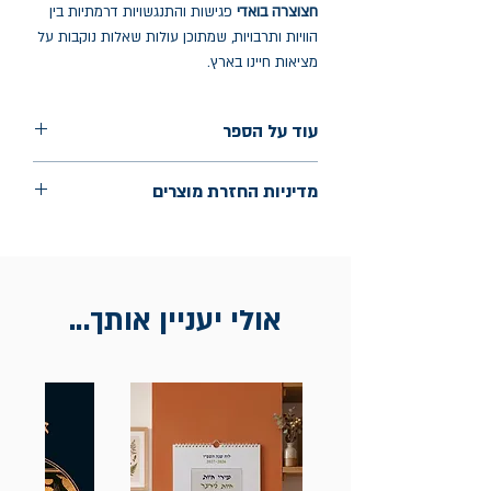
חצוצרה בואדי
פגישות והתנגשויות דרמתיות בין
הוויות ותרבויות, שמתוכן עולות שאלות נוקבות על
מציאות חיינו בארץ.
עוד על הספר
הוצאה: עם עובד
מדיניות החזרת מוצרים
שנת הוצאה: 1987
עמודים: 270
החלפות יתאפשרו בתוך חודש מיום הקנייה
בכתובת מלכי ישראל 9, תל אביב. יש
להציג חשבונית / מייל אסמכתא בלבד.
אולי יעניין אותך...