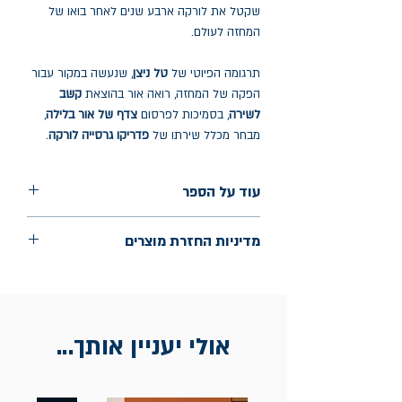
שקטל את לורקה ארבע שנים לאחר בואו של
המחזה לעולם.
תרגומה הפיוטי של
טל ניצן
, שנעשה במקור עבור
הפקה של המחזה, רואה אור בהוצאת
קשב
לשירה
, בסמיכות לפרסום
צדף של אור בלילה
,
מבחר מכלל שירתו של
פדריקו גרסייה לורקה
.
עוד על הספר
הוצאה: קשב לשירה
מדיניות החזרת מוצרים
שנת הוצאה: 2024
החלפות יתאפשרו בתוך חודש מיום הקנייה
בכתובת מלכי ישראל 9, תל אביב. יש
להציג חשבונית / מייל אסמכתא בלבד.
אולי יעניין אותך...