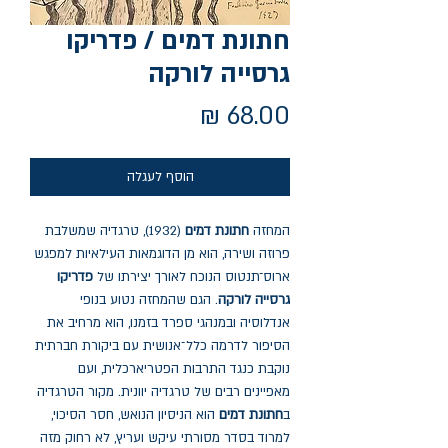
חתונת דמים / פדריקו
גרסייה לורקה
מחיר
הוסף לעגלה
המחזה
חתונת דמים
(1932), טרגדיה שמשלבת
פרוזה ושירה, הוא מן הדוגמאות העילאיות למפגש
ארוס־תנטוס הנוכח לאורך יצירתו של
פדריקו
גרסייה לורקה
. הגם שהמחזה נטוע בנופי
אנדלוסיה ובמנהגי ספרד בזמנו, הוא מרחיב את
הסיפור לדרמה כלל־אנושית עם ביקורת חברתית
נוקבת כנגד התרבות הפטריארכלית, ועם
מאפיינים רבים של טרגדיה יוונית. מקור הטרגדיה
ב
חתונת דמים
הוא הניסיון הנואש, חסר הסיכוי,
למרוד בסדר מסורתי עיקש ועריץ, לא רחוק מזה