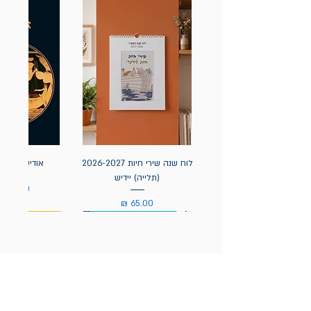
לוח שנה שירי חיות 2026-2027
אודיסאה / ה
(תלייה) יידיש
מחיר
מחיר