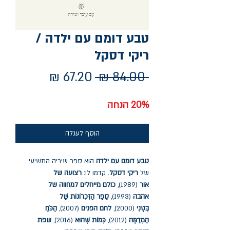
טבע דומם עם ילדה /
ריקי דסקל
מחיר
מחיר
 ‏84.00 ‏₪ 
רגיל
מבצע
20% הנחה
הוסף לעגלה
טבע דומם עם ילדה
הוא ספר שיריה התשיעי
של
ריקי דסקל
. קדמו לו:
רצועה של
אור
(1989),
כולם מייחלים למחווה של
אהבה
(1993),
סֵפֶר הַזִּכְרוֹנוֹת שֶׁל
בִּטְנִי
(2000),
לחם הפנים
(2007),
הַכֹּחַ
הַמְדַמֶּה
(2012),
כְּמוֹת שֶׁהוּא
(2016),
שפת