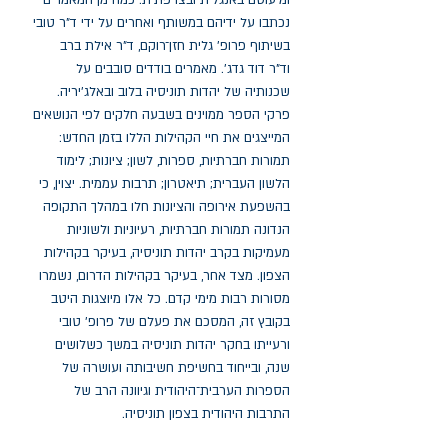
ומיעוטם באנגלית ובצרפתית. כמה מן המאמרים
נכתבו על ידיהם במשותף ואחרים על ידי ד"ר טובי
בשיתוף פרופ' גלית חזן־רוקם, ד"ר אילת ברב
וד"ר דוד גדג'. מאמרים בודדים סובבים על
שכנותיה של יהדות תוניסיה בלוב ובאלג'יריה.
פרקי הספר ממוינים בשבעה חלקים לפי הנושאים
המייצגים את חיי הקהילות הללו בזמן החדש:
תמורות חברתיות, ספרות, לשון; ציונות; לימוד
הלשון העברית; תיאטרון; תרבות עממית. יצוין, כי
בהשפעת אירופה והציונות חלו במהלך התקופה
הנדונה תמורות חברתיות, רעיוניות ולשוניות
מעמיקות בקרב יהדות תוניסיה, בעיקר בקהילות
הצפון. מצד אחר, בעיקר בקהילות הדרום, נשמרו
מסורות רבות מימי קדם. כל אלו מיוצגות היטב
בקובץ זה, המסכם את פעלם של פרופ' טובי
ורעייתו בחקר יהדות תוניסיה במשך כשלושים
שנה, ובייחוד בחשיפת חשיבותה ועושרה של
הספרות הערבית־היהודית וגיוונה הרב של
התרבות היהודית בצפון תוניסיה.