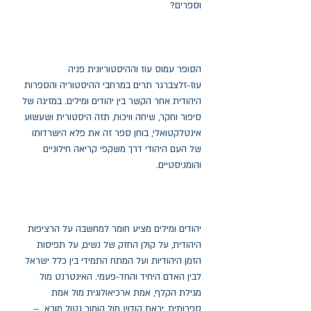
וספרים?
הסופר עמוס עוז וההיסטוריונית פניה
עוז-זלצברגר תרים במרחבי ההיסטוריה והספרות
היהודית אחר הקשר בין יהודים ומילים. במזיגה של
סיפור וחקר, שיחה וּויכוח, תזה היסטורית ושעשוע
אינטלקטואלי, בוחן ספר זה את פלא הישרדותו
של העם היהודי דרך משקפי קריאה חילוניים
והומניסטיים.
יהודים ומילים מציע חומר למחשבה על הרציפות
היהודית, על קולן החזק של נשים, על תפיסות
הזמן היהודיות ועל המתח התמידי בין כלל ישראל
לבין האדם היחיד והחד-פעמי. האינטרנט מול
מגילת הקלף, אמת ארכיאולוגית מול אמת
ספרותית, יראת קודש מול הומור נטול מורא –