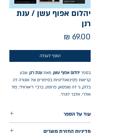
יהלום אפוף עשן / ענת
רנן
מחיר
הוסף לעגלה
בספר
יהלום אפוף עשן
, מאת
ענת רנן
, שבע
קריאות פסיכואנליטיות בסיפורים של אונורה דה
בלזק, גי דה מופסאן, פרוסט, ברביי ד'אורווילי, פול
ואלרי, אלבר לונדר.
עוד על הספר
הוצאה: נהר ספרים
מדיניות החזרת מוצרים
שנת הוצאה: ינואר 2026
עמודים: 120