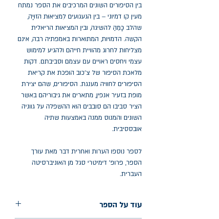
בין הסיפורים השונים המרכיבים את הספר נמתח
מעין קו דמיוני – בין הגעגועים לִמציאוּת הזוּיָה,
שהלב כָּמֵהַּ להשיגהּ, ובין המציאות הריאלית
הקשה. הדמויות, המתוארות באמפתיה רבה, אינם
מצליחות לחרוג מהוויית חייהם ולהגיע למימוש
עצמי ויחסים ראויים עם עצמם וסביבתם. דקות
מלאכת הסיפור של צ'כוב הופכת את קריאת
הסיפורים לחוויה מענגת. הסיפורים, שהם יצירת
מופת בזעיר אנפין, מתארים את גיבוריהם באשר
הציר סביבו הם סובבים הוא ההשפלה על גווניה
השונים והמנוס ממנה באמצעות שתיה
אובססיבית.
לספר נוספו הערות ואחרית דבר מאת עורך
הספר, פרופ' דימיטרי סגל מן האוניברסיטה
העברית.
עוד על הספר