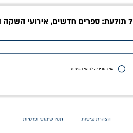
ל תולעת: ספרים חדשים, אירועי השקה ו
לדי המחר / ברטולט
שישה אויבים של חירות /
איך בעצם מלמדים עי
ברכט
ישעיה ברלין
/ עריכה: מירב שמי 
יר רגיל
מחיר מבצע
מחיר
מחיר
20% הנחה
אני מסכים/ה לתנאי השימוש
הצהרת נגישות
תנאי שימוש ופרטיות