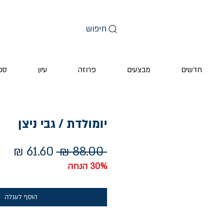
חיפוש
חדשים
מבצעים
פרוזה
עיון
ספ
יומולדת / גבי ניצן
מחיר
מחי
 ‏88.00 ‏₪ 
רגיל
מבצ
30% הנחה
הוסף לעגלה