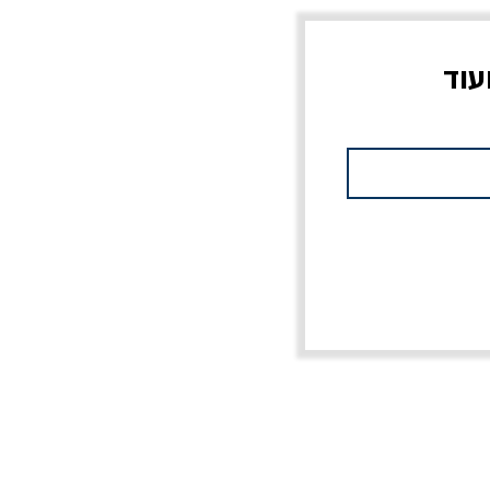
עוד
צוב?
יוליסס / ג'ימס ג'ויס
מלכוד 23 או כל שם
פרץ
מחורבן אחר / ורסנו
מחיר
מחיר רגיל
מחיר מבצע
20% הנחה