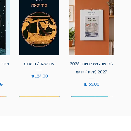
לוח שנה שירי חיות 2026-
אודיסאה / הומרוס
מחר נ
2027 (תלייה) יידיש
מחיר
מחיר
מח