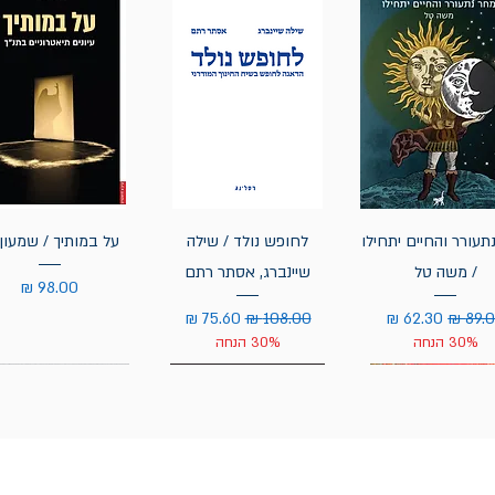
תעורר והחיים יתחילו
לחופש נולד / שילה
על במותיך / שמעון 
/ משה טל
שיינברג, אסתר רתם
מחיר
יר רגיל
מחיר מבצע
מחיר רגיל
מחיר מבצע
30% הנחה
30% הנחה