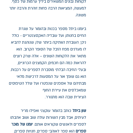
לקוחות נבונים המשאירים בידיך ערמות של כסף.
למעשה, המציאות הרבה פחות זוהרת והרבה יותר
משונה.
ביומנו ביתל מספר בכנות ובהומור על שגרת
החיים בחנותו, ועל עובדיה האקסצנטריים - כולל
ניקי, העובדת הוותיקה ביותר שלו, שנוהגת להביא
לו מעדנים מפח הזבל של הסוּפּר הקרוב. הוא
מתאר את הלקוחות השונים – אלה שרק רוצים
להראות כמה הם חכמים, הקמצנים הכרוניים,
ובעלי החיבה הבלתי מוסברת לספרים על רכבות.
הוא גם שופך אור על המסעות לרכישת מלאי
מבתיהם של אספנים שנפטרו ועל שלל הטיפוסים
שמאכלסים את עיירת החוף
הציורית שבה הוא מתגורר.
שון ביתל
כותב בהומור עוקצני ואפילו מריר
לעיתים, אבל מבין השורות עולה שוב ושוב אהבתו
לספרים ולאנשים שקוראים אותם.
יומנו של מוכר
ספרים
הוא ספר לאוהבי ספרים, חנויות ספרים,