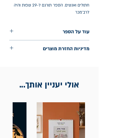
חתולים ואנשים. הספר תורגם ל-29 שפות והיה
לרב־מכר
עוד על הספר
הוצאה: כתר
מדיניות החזרת מוצרים
שנת הוצאה: דצמבר 2023
עמודים: 360
החלפות יתאפשרו בתוך חודש מיום הקנייה
בכתובת מלכי ישראל 9, תל אביב. יש
להציג חשבונית / מייל אסמכתא בלבד.
אולי יעניין אותך...