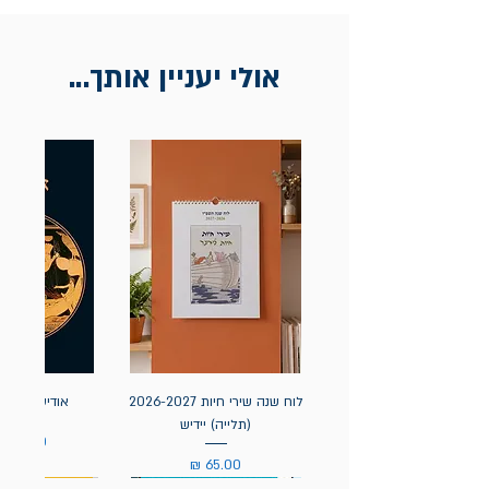
בכתובת מלכי ישראל 9, תל אביב. יש
להציג חשבונית / מייל אסמכתא בלבד.
אולי יעניין אותך...
לוח שנה שירי חיות 2026-2027
אודיסאה / ה
(תלייה) יידיש
מחיר
מחיר