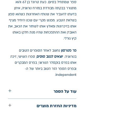
ספר שמתחיל בסיום. כעת טרונד בן 67 והוא
מתגורר בבקתה מבודדת במזרח נורווגיה, איתן
בדעתו להעביר את שנותיו האחרונות כשהוא ספון
בשלוות הטבע. מפגש מקרי עם שכנו היחיד מציף
אותו בזיכרונות ומאלץ אותו לשחזר את הכאב, את
האובדן ואת ההתפכחות שהיו מנת חלקו באותו
קיץ גורלי.
פר פטרסון
נחשב לאחד הסופרים הטובים
בנורווגיה.
יוצאים לגנוב סוסים
, ספרו השישי, זיכה
אותו בפרס בוקסלר הנורווגי, בפרס המבקרים
ובפרס הספר הזר הטוב ביותר של ה-
Independent.
עוד על הספר
הוצאה: כתר
מדיניות החזרת מוצרים
שנת הוצאה: 2007
עמודים: 230
החלפות יתאפשרו בתוך חודש מיום הקנייה