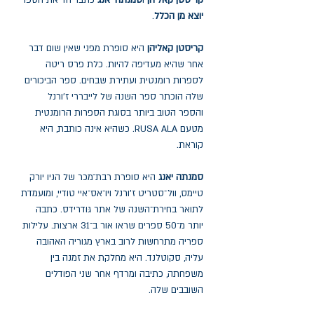
קריסטן קאליהן
ו
סמנתה יאנג
כתבו יחד את הספר
יוצא מן הכלל
.
קריסטן קאליהן
היא סופרת מפני שאין שום דבר
אחר שהיא מעדיפה להיות. כלת פרס ריטה
לספרות רומנטית ועתירת שבחים. ספר הביכורים
שלה הוכתר ספר השנה של לייבררי ז'ורנל
והספר הטוב ביותר בסוגת הספרות הרומנטית
מטעם RUSA ALA. כשהיא אינה כותבת, היא
קוראת.
סמנתה יאנג
היא סופרת רבת־מכר של הניו יורק
טיימס, וול־סטריט ז'ורנל ויו־אס־איי טודיי, ומועמדת
לתואר בחירת־השנה של אתר גּודרידס. כתבה
יותר מ־50 ספרים שראו אור ב־31 ארצות. עלילות
ספריה מתרחשות לרוב בארץ מגוריה האהובה
עליה, סקוטלנד. היא מחלקת את זמנה בין
משפחתה, כתיבה ומרדף אחר שני הפודלים
השובבים שלה.