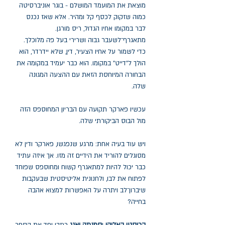
מוצאת את המועמד המושלם - בוגר אוניברסיטה
כמוה שזקוק לכסף קל ומהיר. אלא שאז נכנס
לבר במקומו אחיו הגדול, ריס מורגן.
מתאגרף־לשעבר גבוה ושרירי בעל פה מלוכלך.
כדי לשמור על אחיו הצעיר, דין, שלא יידרדר, הוא
הולך ל"דייט" במקומו. הוא כבר יעמיד במקומה את
הבחורה המיוחסת הזאת עם ההצעה המגונה
שלה.
עכשיו פארקר תקועה עם הבריון המחוספס הזה
מול הבוס הביקורתי שלה.
ויש עוד בעיה אחת: מרגע שנפגשו, פארקר ודין לא
מסוגלים להוריד את הידיים זה מזו. אך איזה עתיד
כבר יכול להיות למתאגרף קשוח ומחוספס שפוחד
לפתוח את לבו, ולחנונית אליטיסטית שבעקבות
שיברון־לב ויתרה על האפשרות למצוא אהבה
בחייה?