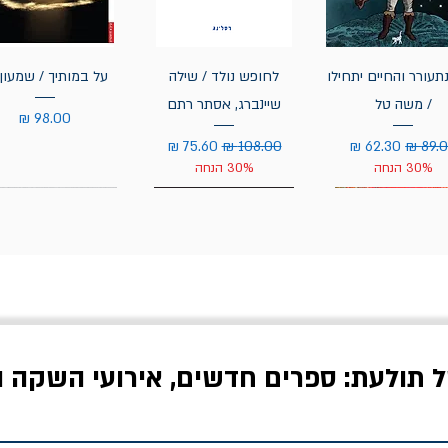
תעורר והחיים יתחילו
לחופש נולד / שילה
על במותיך / שמעון 
/ משה טל
שיינברג, אסתר רתם
מחיר
יר רגיל
מחיר מבצע
מחיר רגיל
מחיר מבצע
30% הנחה
30% הנחה
ל תולעת: ספרים חדשים, אירועי השקה ו
לדי המחר / ברטולט
שישה אויבים של חירות /
איך בעצם מלמדים עי