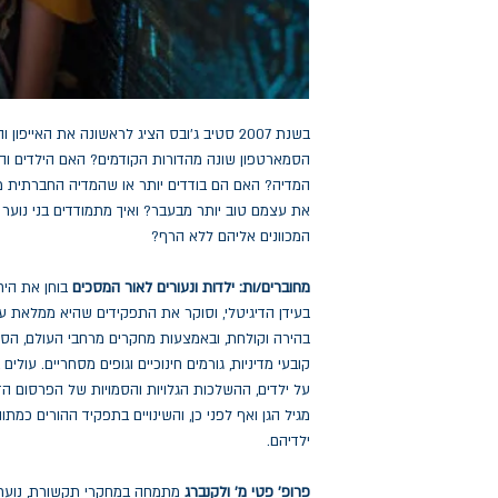
בשנת 2007 סטיב ג'ובס הציג לראשונה את האייפ
הסמארטפון שונה מהדורות הקודמים? האם הילדים והיל
המדיה? האם הם בודדים יותר או שהמדיה החברתית מ
את עצמם טוב יותר מבעבר? ואיך מתמודדים בני נוער 
המכוונים אליהם ללא הרף?
מחוברים/ות: ילדות ונעורים לאור המסכים
בוחן את היח
בעידן הדיגיטלי, וסוקר את התפקידים שהיא ממלאת ע
בהירה וקולחת, ובאמצעות מחקרים מרחבי העולם, הספר
קובעי מדיניות, גורמים חינוכיים וגופים מסחריים. עול
על ילדים, ההשלכות הגלויות והסמויות של הפרסום הדי
מגיל הגן ואף לפני כן, והשינויים בתפקיד ההורים כמ
ילדיהם.
פרופ' פטי מ' ולקנברג
מתמחה במחקרי תקשורת, נוער