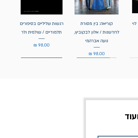
לוי
קוריאה: בין מסורת
רגשות שליליים בסיפורים
לחדשנות / אלון לבקוביץ,
תלמודיים / שולמית ולר
נועה אברהמי
מחיר
מחיר
עוד
צוב?
יוליסס / ג'ימס ג'ויס
מלכוד 23 או כל שם