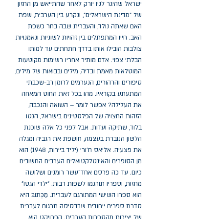
ישראל שהיגר לניו יורק לאחר שהתייאש מן החזון 
של "מדינת הישראלים", ונקרע בין הערבית, שפת 
האם שאתה נולד, והעברית שבה בחר כשפת 
האב. חייו המתפתלים בין זהויות לשוניות ונאמנויות 
צולבות הובילו אותו בדרך חתחתים עד למותו 
הבלתי צפוי. אדם מותיר אחריו רשימות מקוטעות 
המוטלאות מאמת ובדיה, מילים ובבואות של מילים, 
סיפורים והרהורים, הנערמים לרומן רב-שכבתי 
המתעתע בקוראיו. מהו בכל זאת החוט המאחה 
את העלילה? אפשר לומר – השואה והנכבה, 
הזהות החצויה של הפלסטינים בישראל, הגטו 
בלוד, שתיקה ועדות. אבל לפני כל אלה שוכנת 
הלשון הנוברת בעצמה, חושפת את רגביה ומגלה 
את פצעיה. אליאס ח'ורי (יליד ביירות, 1948) הוא 
מן הסופרים והאינטלקטואלים הערבים החשובים 
כיום. עד כה פרסם אחד־עשר רומנים ושלושה 
מחזות, וספריו תורגמו לשפות רבות. "ילדי הגטו" 
הוא ספרו השישי המתורגם לעברית. מַכְּתוּבּ היא 
סדרת ספרים ייחודית שבבסיסה תרגום לעברית 
של יצירות מהספרות הערבית. הפרויקט הוא 