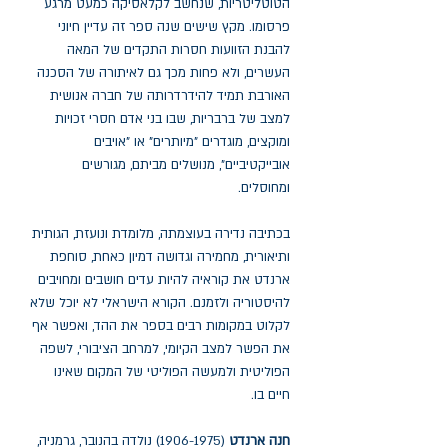
הטוטליטריות, שנחשב לקלאסיקה כמעט מרגע
פרסומו. מקץ שישים שנה ספר זה עדיין חיוני
להבנת הזוועות חסרות התקדים של המאה
העשרים, ולא פחות מכך גם לאיתורה של הסכנה
האורבת תמיד להידרדרותה של חברה אנושית
למצב של ברבריות, שבו בני אדם חסרי זכויות
ומוקצים, מוגדרים "מיותרים" או "אויבים
אובייקטיביים", מנושלים מביתם, מגורשים
ומחוסלים.
בכתיבה נדירה בעוצמתה, מלומדת ונועזת, הגותית
ותיאורית, מחמירה וגדושה דמיון כאחת, סוחפת
ארנדט את קוראיה להיות עדים חושבים ומחויבים
להיסטוריה ולזמנם. הקורא הישראלי לא יוכל שלא
לקלוט במקומות רבים בספר את ההד, ואפשר אף
את הפשר למצב הקיומי, למרחב הציבורי, לשפה
הפוליטית ולמעשה הפוליטי של המקום שאינו
חיים בו.
חנה ארנדט
(1906-1975) נולדה בהנובר, גרמניה,