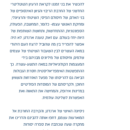
להכשיר את בני זמננו לקראת הרעיון הטוטליטרי
החדשני של החרבת הריבוי והגיוון האינסופיים של
בני האדם, של חיסולם הפיסי, השיטתי והרציונלי,
ומחיקת האנושי עצמו- כלומר, המחשבה, הפעולה,
הספונטניות, ההתחדשות, ותחושת השותפות של
היות-יחד-בעולם. עם זאת, טענה ארנדט, לא היה
אפשר להפריד בין מה שהוביל לרצח העם היהודי
במאה העשרים לבין השעבוד השיטתי של עצמים
שלמים, וחיסולם של מיליונים מבניהם בידי
המעצמות הקולוניאליות במאה התשע-עשרה. כך
ההתפשטות האימפריאליסטית חסרת הגבולות
הביאה גם להריסתו של מפעל האזרחות והשוויון
החוקי, ולקריסתם של המוסדות הפוליטיים
במדינות אירופה, והמחישה את התאווה ואת
האפשרות לשליטה עולמית.
ניסיונה האישי של ארנדט, והקירבה החורכת אל
המוארעות עצמם, דחפו אותה להבינם והדריכו את
מחקרה שעה שכתבה את ספרה יסודות