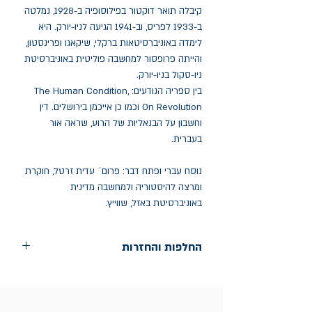
קיבלה תואר דוקטור בפילוסופיה ב-1928, נמלטה
ב-1933 לפריס, וב-1941 הגיעה לניו-יורק. היא
לימדה באוניברסיטאות ברקלי, שיקאגו ופרינסטון,
והייתה פרופסור למחשבה פוליטית באוניברסיטת
ניו-סקול בניו-יורק.
בין ספריה הנודעים: The Human Condition,
On Revolution וכמו כן אייכמן בירושלים. דין
וחשבון על הבנאליות של הרוע, שראה אור
בעברית.
נוסח עברי ופתח דבר: פרום´ עדית זרטל, חוקרת
ומרצה להיסטוריה ולמחשבה מדינית
באוניברסיטת באזל, שווייץ.
החלפות והחזרות
החלפות בתוך חודש ימים מיום הקניה בחנות
הדגל- כיכר רבין 9 ת"א
אין החזרות